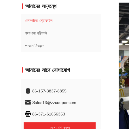
আমাদের সম্বন্ধে
কোম্পানির প্রোফাইল
কারখানা পরিদর্শন
গুণমান নিয়ন্ত্রণ
আমাদের সাথে যোগাযোগ
86-157-3837-8855
Sales13@zzcooper.com
86-371-61656353
যোগাযোগ করুন