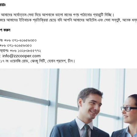
িয়াঃ
মাদের সর্বোত্তম সেবা দিয়ে আপনাকে ভালো মানের পণ্য পাঠানোর গ্যারান্টি দিচ্ছি।
 করে আমাদের ইতিবাচক প্রতিক্রিয়া ছেড়ে যদি আপনি আমাদের আইটেম এবং সেবা সন্তুষ্ট, অনেক ধন্য
গ করুন
োনঃ +৮৬ ৩৭১-৬১৬৫৬৩৫৩
স: +৮৬ ৩৭১-৬১৬৫৬৩৫৩
সঅ্যাপঃ +৮৬ ১৩২৮৩৮৫৫৭৭২
ল: info@zzcooper.com
 ১৭ নং ওয়েনজি রোড, ঝেংজু সিটি, হেনান প্রদেশ, চীন।