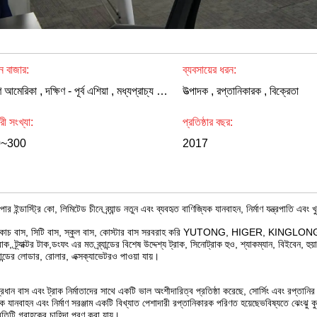
ন বাজার:
ব্যবসায়ের ধরন:
দক্ষিণ আমেরিকা , দক্ষিণ - পূর্ব এশিয়া , মধ্যপ্রাচ্য , আফ্রিকা
উত্পাদক , রপ্তানিকারক , বিক্রেতা
ারী সংখ্যা:
প্রতিষ্ঠার বছর:
0~300
2017
পার ইন্ডাস্ট্রি কো, লিমিটেড চীনে ব্র্যান্ড নতুন এবং ব্যবহৃত বাণিজ্যিক যানবাহন, নির্মাণ যন্ত্রপাতি এব
কোচ বাস, সিটি বাস, স্কুল বাস, কোস্টার বাস সরবরাহ করি YUTONG, HIGER, KING
্রাক, ট্র্যাক্টর টাক,ডংফং এর মত ব্র্যান্ডের বিশেষ উদ্দেশ্য ট্রাক, সিনোট্রাক হুও, শ্যাকম্যান, বিইবেন
্যান্ডের লোডার, রোলার, এক্সক্যাভেটরও পাওয়া যায়।
্রধান বাস এবং ট্রাক নির্মাতাদের সাথে একটি ভাল অংশীদারিত্ব প্রতিষ্ঠা করেছে, সোর্সিং এবং রপ্তানির
িক যানবাহন এবং নির্মাণ সরঞ্জাম একটি বিখ্যাত পেশাদারী রপ্তানিকারক পরিণত হয়েছেভবিষ্যতে ঝেংঝু কু
রতিটি গ্রাহকের চাহিদা পূরণ করা যায়।