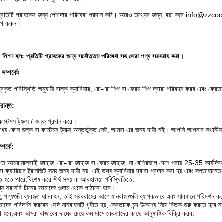
্রতিটি গ্রাহকের জন্য পেশাদার পরিষেবা প্রদান করি। আরও তথ্যের জন্য, দয়া করে 
গ করুন।
মিশন হল: প্রতিটি গ্রাহকের জন্য সর্বোত্তম পরিষেবা সহ সেরা পণ্য সরবরাহ করা।
সম্পর্কেঃ
রকৃত পরিস্থিতি অনুযায়ী বাল্ক ক্যারিয়ার, রো-রো শিপ বা ফ্রেম শিপ দ্বারা পরিবহন করব এবং ক্র
রান্ত:
কাস্টমস ট্যাক্স / শুল্ক প্রদান করে।
ধ্যে কোন শুল্ক বা কাস্টমস ট্যাক্স অন্তর্ভুক্ত নেই, আমরা এর জন্য দায়ী নই। আপনি আপনার স্থা
্পর্কে:
ণত আমরা
মালবাহী জাহাজ, রো-রো জাহাজ বা ফ্রেম জাহাজ
, যা বেশিরভাগ দেশে প্রায় 25-35 কার্যদি
 ক্যারিয়ার ট্রানজিট সময় জন্য দায়ী নয়. এই তথ্য ক্যারিয়ার দ্বারা প্রদান করা হয় এবং সপ্তাহান্
িত হতে পারে,বিশেষ করে শীর্ষ সময় বা আবহাওয়া পরিস্থিতিতে.
্য সরাসরি চীনের আমাদের গুদাম থেকে পাঠানো হবে।
তু পণ্যগুলি ব্যবহৃত যানবাহন, তাই সরবরাহের আগে যানবাহনগুলি ব্যাপকভাবে এবং সাবধানে পরিদর্শন ক
তাদের পরিদর্শন করবেন।যদি যানবাহনটি গৃহীত হয়, ক্রেতাকে মন্দ উদ্দেশ্য নিয়ে বিতর্ক শুরু করতে হবে 
 হবে,এবং আমরা বাজারের দামের চেয়ে কম দামে ক্রেতাদের কাছে আনুষাঙ্গিক বিক্রি করব.