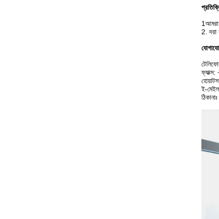
প্রতিক্র
1আমরা আ
2. দয়া
যোগাযো
টেলিফ
ফ্যাক্
হোয়াট
ই-মেই
ঠিকানাঃ