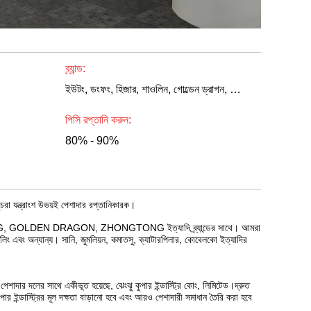
ব্র্যান্ড:
ইউটং, ডংফং, হিজার, শাওলিন, গোল্ডেন ড্রাগন, কিংলং, টয়োটা কোস্টার, হাওও
পিসি রপ্তানি করুন:
80% - 90%
ং খুচরা যন্ত্রাংশ উভয়ই পেশাদার রপ্তানিকারক।
LONG, GOLDEN DRAGON, ZHONGTONG ইত্যাদি ব্র্যান্ডের সাথে। আমরা
, হুয়ালিং এবং অন্যান্য। সানি, জুমলিয়ন, কমাতসু, ক্যাটারপিলার, কোবেলকো ইত্যাদির
 পেশাদার দলের সাথে একীভূত হয়েছে, ঝেংঝু কুপার ইন্ডাস্ট্রি কোং, লিমিটেড।দ্রুত
পার ইন্ডাস্ট্রির মূল দক্ষতা বাড়ানো হবে এবং আরও পেশাদারী সমাধান তৈরি করা হবে