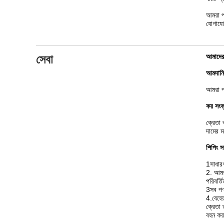
আমরা প
যোগাযো
সেবা
আমাদের 
আমদানি 
আমরা প্
কর সংক্
ক্রেতা 
দামের ম
শিপিং সম
1সাধার
2. আমরা
পরিবর্ত
3সব পণ
4.
যেহে
ক্রেতা 
বহন করা