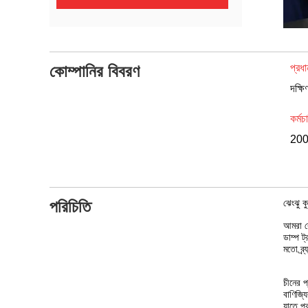
কোম্পানির বিবরণ
প্রধা
কর্মচ
20
পরিচিতি
ঝেংঝু কু
আমরা 
ডাম্প ট
মতো ব্র
চীনের প
বাণিজ্য
যাতে প্