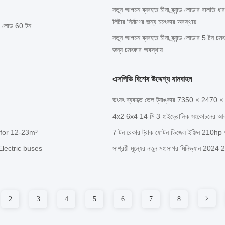
নতুন আগমন ব্যবহৃত চীনা ব্র্যান্ড লোডার বালত
লিটার নির্মাণের জন্য চমৎকার অবস্থায়
য়না লোড 60 টন
নতুন আগমন ব্যবহৃত চীনা ব্র্যান্ড লোডার 5 টন 
জন্য চমৎকার অবস্থায়
এসপিভি বিশেষ উদ্দেশ্য যানবাহন
ডংফং ব্যবহৃত তেল ট্যাঙ্কার 7350 × 2470 
4x2 6x4 14 মি 3 হাইড্রোলিক সংকোচনের আবর্
 for 12-23m³
7 টন রেকার ট্রাক ফোটন ডিজেল ইঞ্জিন 210hp ফ
Electric buses
সাশ্রয়ী মূল্যের নতুন মহাসাগর মিনিভ্যান 202
2
3
4
5
6
7
8