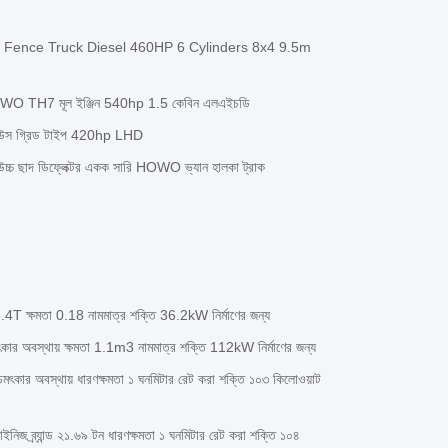
Fence Truck Diesel 460HP 6 Cylinders 8x4 9.5m
াক HOWO TH7 মূল ইঞ্জিন 540hp 1.5 কেবিন এলএইচডি
ারহাউস গ্রিড টাইপ 420hp LHD
চ্চ ছাদ ডিফ্লেক্টর একক সারি HOWO ভ্যান হালকা ট্রাক
য় 5.4T ক্ষমতা 0.18 নামমাত্র শক্তি 36.2kW নির্মাণের জন্য
2T চমৎকার অবস্থায় ক্ষমতা 1.1m3 নামমাত্র শক্তি 112kW নির্মাণের জন্য
 টন চমৎকার অবস্থায় ধারণক্ষমতা ১ ঘনমিটার রেট করা শক্তি ১০৩ কিলোওয়াট
চাইনিজ ব্র্যান্ড ২১.৬৯ টন ধারণক্ষমতা ১ ঘনমিটার রেট করা শক্তি ১০৪