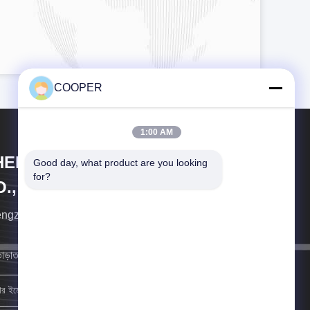
COOPER
1:00 AM
HENGZHOU COOPER INDUSTRY
Good day, what product are you looking 
for?
., LTD.
gzhou কুপার শিল্প ব্যবহৃত বাণিজ্যিক যানবাহন পেশাদার রপ্তানিকারক
াড়াতাড়ি সম্ভব আমরা আপনার কাছে ফিরে আসব।
নিবন্ধন করুন