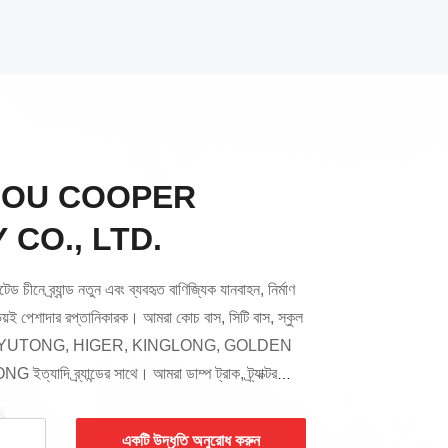
OU COOPER
 CO., LTD.
টেড চীনে ব্র্যান্ড নতুন এবং ব্যবহৃত বাণিজ্যিক যানবাহন, নির্মাণ
শ উভয়ই পেশাদার রপ্তানিকারক। আমরা কোচ বাস, সিটি বাস, স্কুল
রাহ করি YUTONG, HIGER, KINGLONG, GOLDEN
 ব্র্যান্ডের সাথে। আমরা ডাম্প ট্রাক, ট্র্যাক্টর
ষ উদ্দেশ্য ট্রাক, সিনোট্রাক হুও, শ্যাকম্যান, বিইবেন, হুয়ালিং
 কমাতসু, ক্যাটারপিলার, কোবেলকো ইত্যাদির মতো ব্র্যান্ডের
একটি উদ্ধৃতি অনুরোধ করুন