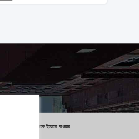
ঘানা থেকে ইয়েলো পাওয়ার
কঙ্