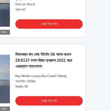
নির্গমন মান: ইউরো 6
আসন: 47
সেরা দাম পান
ভিডিও
বিলাসবহুল বাস কোচ ইউটোং 56 আসন মডেল
ZK6137 ডাবল রিয়ার অ্যাক্সেল 2021 বছর
এয়ারব্যাগ সাসপেনশন
Key Words: Luxury Bus Coach Yutong
অশ্বশক্তি: 375hp
Seats: 56
সেরা দাম পান
ভিডিও