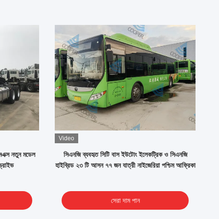
Video
V
এনএক্স নতুন মডেল
সিএনজি ব্যবহৃত সিটি বাস ইউটোং ইলেকট্রিক ও সিএনজি
হা
ড্রাইভ
হাইব্রিড ২৩ টি আসন ৭৭ জন যাত্রী নাইজেরিয়া পশ্চিম আফ্রিকা
সেরা দাম পান