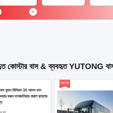
বহৃত কোস্টার বাস & ব্যবহৃত YUTONG বাস
র বাস মুদান মিনিবাস 30 আসন ডান
যবহার করুন তানজানিয়ায় খারাপ রাস্তার
্ত
টার বাস