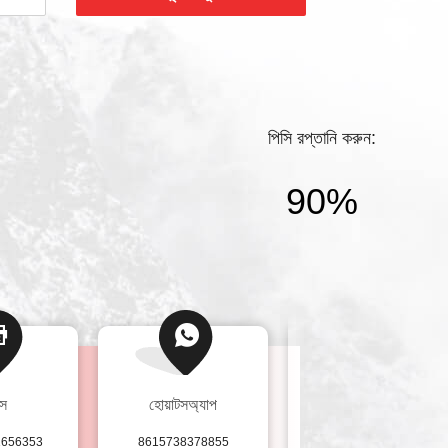
পিসি রপ্তানি করুন:
90%
্স
হোয়াটসঅ্যাপ
ওয়েচ্যাট
1656353
8615738378855
+8615738378855