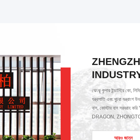
ZHENGZH
INDUSTRY
ঝেংঝু কুপার ইন্ডাস্ট্রি কো, লিমি
যন্ত্রপাতি এবং খুচরা যন্ত্রাং
বাস, কোস্টার বাস সরব
DRAGON, ZHONGTONG ইত্যাদি
টাক,ডংফং এর মত ব্র্যান্ডের বিশে
এবং অন্যান্য। সানি, জুমলিয়ন,
আরও জানুন