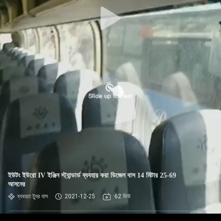
নিয়ন্ত্রণ
যোগাযোগ
করুন
উদ্ধৃতির
জন্য
আবেদন
সাইট
ম্যাপ
ইউটং ইউরো IV ইঞ্জিন স্ট্যান্ডার্ড ব্যবহার করা ডিজেল বাস 14 মিটার 25-69
আসনের
গোপনীয়তা
ব্যবহৃত ট্যুর বাস
2021-12-25
62 ভিউ
নীতি