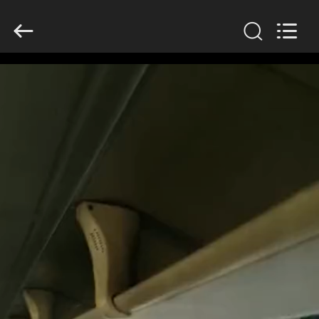
ZHENGZHOU
COOPER
INDUSTRY
CO.,
LTD..
All
Rights
Reserved.
বাড়ি
পণ্য
আমাদের
সম্পর্কে
কারখানা
ভ্রমণ
মান