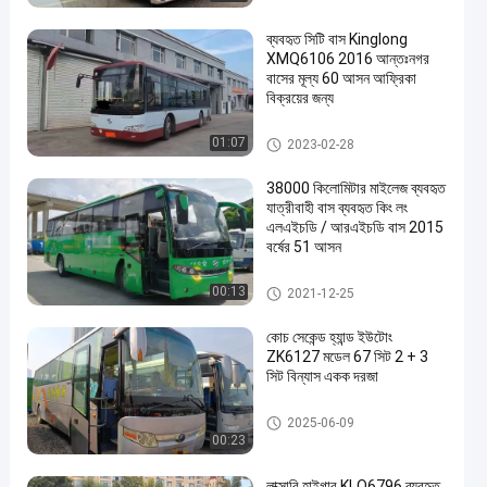
ব্যবহৃত সিটি বাস Kinglong
XMQ6106 2016 আন্তঃনগর
বাসের মূল্য 60 আসন আফ্রিকা
বিক্রয়ের জন্য
ব্যবহৃত ট্যুর বাস
01:07
2023-02-28
38000 কিলোমিটার মাইলেজ ব্যবহৃত
যাত্রীবাহী বাস ব্যবহৃত কিং লং
এলএইচডি / আরএইচডি বাস 2015
বর্ষের 51 আসন
ব্যবহৃত ট্যুর বাস
00:13
2021-12-25
কোচ সেকেন্ড হ্যান্ড ইউটোং
ZK6127 মডেল 67 সিট 2 + 3
সিট বিন্যাস একক দরজা
ব্যবহৃত ট্যুর বাস
2025-06-09
00:23
লাক্সারি হাইগার KLQ6796 ব্যবহৃত