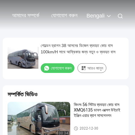
আমাদের সম্পর্কে
যোগাযোগ করুন
Bengali
গোল্ডেন ড্রাগন 38 আসনের ডিজেল ব্যবহৃত কোচ বাস
100km/H সাথে আফ্রিকার জন্য নতুন ও ব্যবহৃত বাস
যোগাযোগ করুন
আরও জানুন
সম্পর্কিত ভিডিও
কিংলং 56 সিটার ব্যবহৃত কোচ বাস
XMQ6135 ডাবল এক্সেল উইচাই
ইঞ্জিন এয়ার ব্যাগ সাসপেনশন
ব্যবহৃত ট্যুর বাস
2022-12-30
00:34