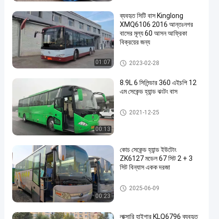
ব্যবহৃত সিটি বাস Kinglong
XMQ6106 2016 আন্তঃনগর
বাসের মূল্য 60 আসন আফ্রিকা
বিক্রয়ের জন্য
ব্যবহৃত ট্যুর বাস
01:07
2023-02-28
8.9L 6 সিলিন্ডার 360 এইচপি 12
এম সেকেন্ড হ্যান্ড ঝংটং বাস
ব্যবহৃত ট্যুর বাস
2021-12-25
00:13
কোচ সেকেন্ড হ্যান্ড ইউটোং
ZK6127 মডেল 67 সিট 2 + 3
সিট বিন্যাস একক দরজা
ব্যবহৃত ট্যুর বাস
2025-06-09
00:23
লাক্সারি হাইগার KLQ6796 ব্যবহৃত