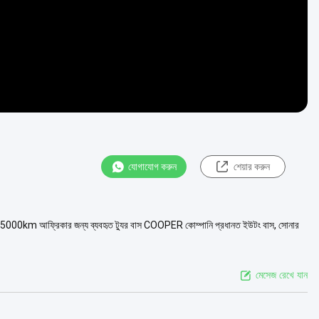
যোগাযোগ করুন
শেয়ার করুন
35000km আফ্রিকার জন্য ব্যবহৃত ট্যুর বাস COOPER কোম্পানি প্রধানত ইউটং বাস, সোনার
মেসেজ রেখে যান