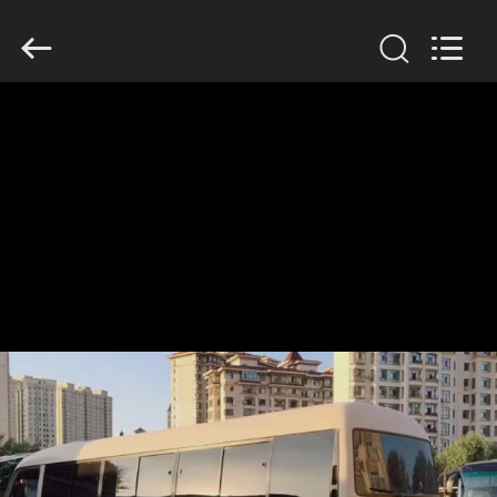
ZHENGZHOU
COOPER
INDUSTRY
CO.,
LTD..
All
Rights
Reserved.
বাড়ি
পণ্য
আমাদের
সম্পর্কে
কারখানা
ভ্রমণ
মান