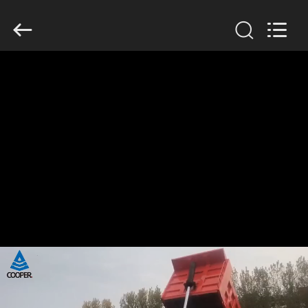
ZHENGZHOU
COOPER
INDUSTRY
CO.,
LTD..
All
Rights
Reserved.
বাড়ি
পণ্য
আমাদের
সম্পর্কে
কারখানা
ভ্রমণ
মান