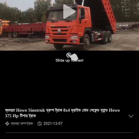
নিয়ন্ত্রণ
যোগাযোগ
করুন
উদ্ধৃতির
জন্য
আবেদন
সাইট
ম্যাপ
ব্যবহৃত Howo Sinotruk ড্রম্প ট্রাক 8x4 ড্রাইভ মোড সেকেন্ড হ্যান্ড Howo
375 Hp টিপার ট্রাক
গোপনীয়তা
ব্যবহৃত ডাম্প ট্রাক
2021-12-07
নীতি