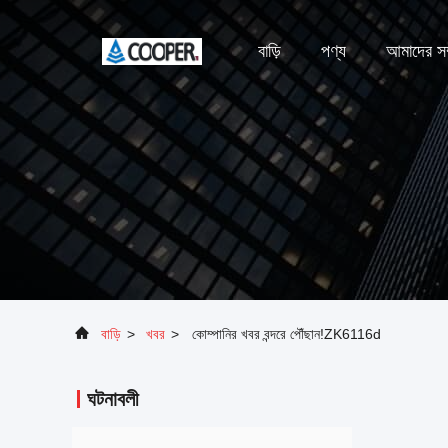
বাড়ি
পণ্য
আমাদের সম্
বাড়ি
>
খবর
>
কোম্পানির খবর বন্দরে পৌঁছান!ZK6116d
ঘটনাবলী