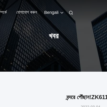
পর্কে
যোগাযোগ করুন
Bengali
খবর
বন্দরে পৌঁছান!ZK6