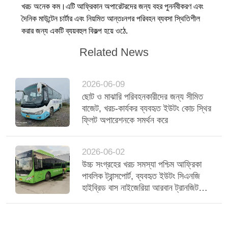
খরচ অনেক কম।এটি আফ্রিকান অপারেটরদের জন্য বহর পুনর্নবীকরণ এবং
দৈনিক মাউন্টেন চার্টার এবং নিয়মিত আন্তঃনগর পরিবহন ব্যবসা স্থিতিশীল
করার জন্য একটি ব্যয়বহুল বিকল্প হয়ে ওঠে.
Related News
2026-06-09
ছোট ও মাঝারি পরিবহনকারীদের জন্য সীমিত
বাজেট, খরচ-কার্যকর ব্যবহৃত ইউটং কোচ স্থির
ফ্লিট অপারেশনকে সমর্থন করে
2026-06-02
উচ্চ সংগ্রহের খরচ সমস্যা পশ্চিম আফ্রিকা
পাবলিক ট্রান্সপোর্ট, ব্যবহৃত ইউটং সিএনজি
হাইব্রিড বাস নাইজেরিয়া আরবান ট্রানজিট
পরিবেশন করে