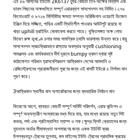
এই ৫৬ আসনের ইউটোং ZK6137 ট্যুর কোচটি তিন-অক্ষের বিন্যাস এবং
ডাবল পিছনের অক্ষগুলিতে সম্পূর্ণ এয়ারব্যাগ সাসপেনশন সহ নির্মিত।২৭৬
কিলোওয়াট ও ৯৭২৬ মিলিমিটার ক্ষমতা সম্পন্ন অরিজিনাল ওয়েচাই ডিজেল
ইঞ্জিন দিয়ে সজ্জিত, গাড়ির একটি স্থিতিশীল পাওয়ার আউটপুট রয়েছে যা
খাড়া uphill ড্রাইভিং মোকাবেলা করতে পারে। যুক্তিসঙ্গত অক্ষ লোড
বিতরণ রুক্ষ ভূখণ্ডে চলার সময় সামগ্রিক চ্যাসি ভারসাম্য উন্নত করে।বায়ু
সাসপেনশন স্বয়ংক্রিয়ভাবে রাস্তার অবস্থার অনুযায়ী cushioning
সামঞ্জস্য এবং কার্যকরভাবে দীর্ঘ দূরত্ব bumpy ভ্রমণ দ্বারা সৃষ্ট
কাঠামোগত পরিধান হ্রাসবেশিরভাগ আফ্রিকান দেশের আমদানি ও
রেজিস্ট্রেশনের প্রয়োজনীয়তা পূরণের জন্য এই বাসটি ইউরো ৫ নির্গমন মান
পূরণ করে।
3আফ্রিকান স্থানীয় বাস অপারেটরদের জন্য ব্যবহারিক নির্বাচন মান
বিতরণের আগে, ব্যবহৃত কোচটি সম্পূর্ণ সার্কিট পরিদর্শন, এয়ার কন্ডিশন ও
সম্পূর্ণ অভ্যন্তরীণ সংস্কারের মধ্য দিয়ে যায়, যার মধ্যে রয়েছে নতুন সিট
কভার, পর্দা এবং প্রতিস্থাপিত ল্যাম্প ও লক।ক্ষুদ্র ফ্লিট ক্রেতাদের জন্য
ন্যূনতম অর্ডার সীমাবদ্ধতা অপসারণের জন্য একক ইউনিট ক্রয়
উপলব্ধনতুন ট্রেনের তুলনায়, কম মাইলের ইউটং ট্রেনের প্রাথমিক ক্রয়ের