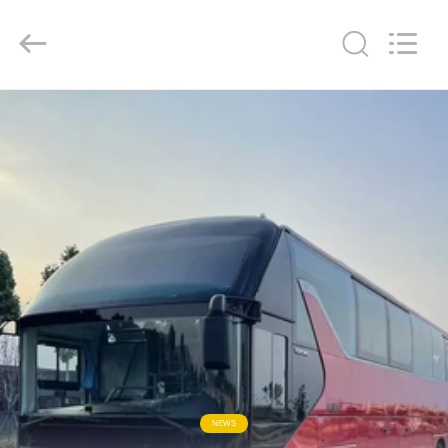
ZHENGZHOU
COOPER
INDUSTRY
CO.,
LTD..
All
Rights
Reserved.
বাড়ি
পণ্য
আমাদের
সম্পর্কে
কারখানা
ভ্রমণ
মান
NEWS