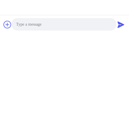
Photo
Video Call
Audio Call