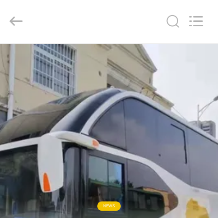
ZHENGZHOU
COOPER
INDUSTRY
CO.,
LTD..
All
Rights
Reserved.
বাড়ি
পণ্য
আমাদের
সম্পর্কে
কারখানা
ভ্রমণ
মান
NEWS