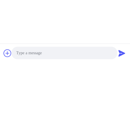
Photo
Video Call
Audio Call