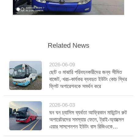
Related News
2026-06-09
ছোট ও মাঝারি পরিবহনকারীদের জন্য সীমিত
বাজেট, খরচ-কার্যকর ব্যবহৃত ইউটং কোচ স্থির
ফ্লিট অপারেশনকে সমর্থন করে
2026-06-03
ঘন ঘন চ্যাসিস ব্যর্থতা আফ্রিকান মাউন্টেন রুট
অপারেটরদের সমস্যায় ফেলে, ট্রাই-অ্যাক্সেল
এয়ার সাসপেনশন ইউটং বাস রিজিওকে
স্থিতিশীল করে