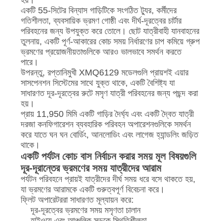
হয়।
একটি 55-সিটের বিন্যাস গাড়িটিকে সংগঠিত ট্যুর, কর্মীদের
গতিশীলতা, ব্যবসায়িক ভ্রমণ গোষ্ঠী এবং দীর্ঘ-দূরত্বের চার্টার
পরিবহনের জন্য উপযুক্ত করে তোলে। ছোট যাত্রীবাহী যানবাহনের
তুলনায়, একটি পূর্ণ-আকারের কোচ সময় নির্ধারণের চাপ কমিয়ে গ্রুপ
ভ্রমণের প্রয়োজনীয়তাগুলিকে আরও ভালভাবে সমর্থন করতে
পারে।
উপরন্তু, রপ্তানিমুখী XMQ6129 মডেলগুলি প্রায়শই এয়ার
সাসপেনশন সিস্টেমের সাথে যুক্ত থাকে, একটি বৈশিষ্ট্য যা
সাধারণত দূর-দূরত্বের রুটে মসৃণ যাত্রী পরিবহনের জন্য পছন্দ করা
হয়।
প্রায় 11,950 মিমি একটি গাড়ির দৈর্ঘ্য এবং একটি দ্বৈত যাত্রী
দরজা কনফিগারেশন ব্যবহারিক পরিবহন অপারেশনগুলিকে সমর্থন
করে যাতে ঘন ঘন বোর্ডিং, আনলোডিং এবং লাগেজ হ্যান্ডলিং জড়িত
থাকে।
একটি পর্যটন কোচ বাস নির্বাচন করার সময় মূল বিষয়গুলি
দূর-দূরান্তের ভ্রমণের সময় যাত্রীদের আরাম
পর্যটন পরিবহনে প্রায়ই যাত্রীদের দীর্ঘ সময় ধরে বসে থাকতে হয়,
যা ভ্রমণের আরামকে একটি গুরুত্বপূর্ণ বিবেচনা করে।
ফ্লিট অপারেটররা সাধারণত মূল্যায়ন করে:
দূর-দূরত্বের ভ্রমণের সময় মসৃণতা চালান
হাইওয়ে এবং আঞ্চলিক সড়কে স্থিতিশীলতা