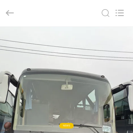
ZHENGZHOU
COOPER
INDUSTRY
CO.,
LTD..
All
Rights
Reserved.
বাড়ি
পণ্য
আমাদের
সম্পর্কে
কারখানা
ভ্রমণ
মান
NEWS