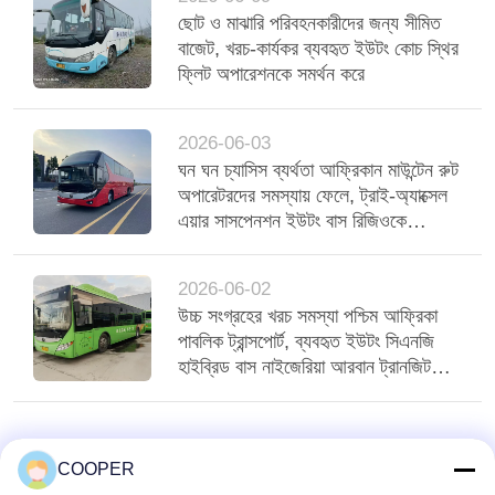
ছোট ও মাঝারি পরিবহনকারীদের জন্য সীমিত
বাজেট, খরচ-কার্যকর ব্যবহৃত ইউটং কোচ স্থির
ফ্লিট অপারেশনকে সমর্থন করে
2026-06-03
ঘন ঘন চ্যাসিস ব্যর্থতা আফ্রিকান মাউন্টেন রুট
অপারেটরদের সমস্যায় ফেলে, ট্রাই-অ্যাক্সেল
এয়ার সাসপেনশন ইউটং বাস রিজিওকে
স্থিতিশীল করে
2026-06-02
উচ্চ সংগ্রহের খরচ সমস্যা পশ্চিম আফ্রিকা
পাবলিক ট্রান্সপোর্ট, ব্যবহৃত ইউটং সিএনজি
হাইব্রিড বাস নাইজেরিয়া আরবান ট্রানজিট
পরিবেশন করে
COOPER