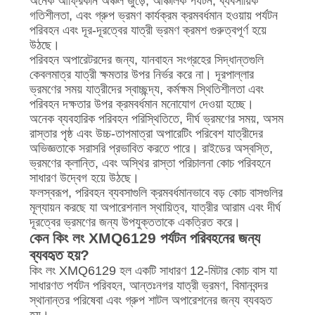
অনেক আফ্রিকান অঞ্চল জুড়ে, আঞ্চলিক পর্যটন, ব্যবসায়িক
গতিশীলতা, এবং গ্রুপ ভ্রমণ কার্যক্রম ক্রমবর্ধমান হওয়ায় পর্যটন
পরিবহন এবং দূর-দূরত্বের যাত্রী ভ্রমণ ক্রমশ গুরুত্বপূর্ণ হয়ে
উঠছে।
পরিবহন অপারেটরদের জন্য, যানবাহন সংগ্রহের সিদ্ধান্তগুলি
কেবলমাত্র যাত্রী ক্ষমতার উপর নির্ভর করে না। দূরপাল্লার
ভ্রমণের সময় যাত্রীদের স্বাচ্ছন্দ্য, কর্মক্ষম স্থিতিশীলতা এবং
পরিবহন দক্ষতার উপর ক্রমবর্ধমান মনোযোগ দেওয়া হচ্ছে।
অনেক ব্যবহারিক পরিবহন পরিস্থিতিতে, দীর্ঘ ভ্রমণের সময়, অসম
রাস্তার পৃষ্ঠ এবং উচ্চ-তাপমাত্রা অপারেটিং পরিবেশ যাত্রীদের
অভিজ্ঞতাকে সরাসরি প্রভাবিত করতে পারে। রাইডের অস্বস্তি,
ভ্রমণের ক্লান্তি, এবং অস্থির রাস্তা পরিচালনা কোচ পরিবহনে
সাধারণ উদ্বেগ হয়ে উঠছে।
ফলস্বরূপ, পরিবহন ব্যবসাগুলি ক্রমবর্ধমানভাবে বড় কোচ বাসগুলির
মূল্যায়ন করছে যা অপারেশনাল স্থায়িত্ব, যাত্রীর আরাম এবং দীর্ঘ
দূরত্বের ভ্রমণের জন্য উপযুক্ততাকে একত্রিত করে।
কেন কিং লং XMQ6129 পর্যটন পরিবহনের জন্য
ব্যবহৃত হয়?
কিং লং XMQ6129 হল একটি সাধারণ 12-মিটার কোচ বাস যা
সাধারণত পর্যটন পরিবহন, আন্তঃনগর যাত্রী ভ্রমণ, বিমানবন্দর
স্থানান্তর পরিষেবা এবং গ্রুপ শাটল অপারেশনের জন্য ব্যবহৃত