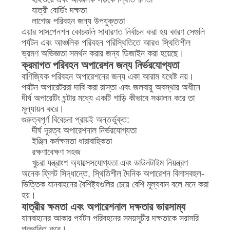
যাত্রী বোর্ডিং দক্ষতা
লাগেজ পরিবহন জন্য উপযুক্ততা
এয়ার সাসপেনশন কোচগুলি সাধারণত নির্বাচন করা হয় কারণ সেগুলি
পর্যটন এবং আঞ্চলিক পরিবহন পরিস্থিতিতে আরও স্থিতিশীল
ভ্রমণ অভিজ্ঞতা সমর্থন করার জন্য ডিজাইন করা হয়েছে।
ক্রমাগত পরিবহন অপারেশন জন্য নির্ভরযোগ্যতা
বাণিজ্যিক পরিবহন অপারেশনের জন্য একা আরাম যথেষ্ট নয়।
পর্যটন অপারেটররা দাবি করা রাস্তা এবং জলবায়ু অবস্থার অধীনে
দীর্ঘ অপারেটিং ঘন্টার মধ্যে একটি গাড়ি কীভাবে সঞ্চালন করে তা
মূল্যায়ন করে।
গুরুত্বপূর্ণ বিবেচনা প্রায়ই অন্তর্ভুক্ত:
দীর্ঘ দূরত্ব অপারেশনাল নির্ভরযোগ্যতা
ইঞ্জিন কর্মক্ষমতা ধারাবাহিকতা
রক্ষণাবেক্ষণ সহজ
খুচরা যন্ত্রাংশ অ্যাক্সেসযোগ্যতা এবং ডাউনটাইম নিয়ন্ত্রণ
অনেক ফ্লিট সিদ্ধান্তে, স্থিতিশীল দৈনিক অপারেশন বিলাসবহুল-
ভিত্তিক যানবাহনের বৈশিষ্ট্যগুলির চেয়ে বেশি মূল্যবান বলে মনে করা
হয়।
যাত্রীর ক্ষমতা এবং অপারেশনাল দক্ষতার ভারসাম্য
যানবাহনের আকার পর্যটন পরিবহনের সময়সূচীর দক্ষতাকে সরাসরি
প্রভাবিত করে।