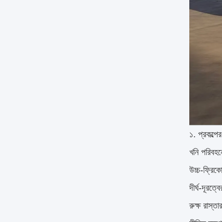
১. প্রকল্পে
খনি পরিবহনে
উচ্চ-ফ্রিকো
দীর্ঘ-দূরত্
রুক্ষ রাস্ত