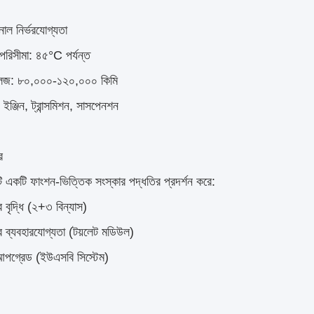
াল নির্ভরযোগ্যতা
 পরিসীমা: ৪৫°C পর্যন্ত
াইলেজ: ৮০,০০০-১২০,০০০ কিমি
: ইঞ্জিন, ট্রান্সমিশন, সাসপেনশন
র
টি একটি ফাংশন-ভিত্তিক সংস্কার পদ্ধতির প্রদর্শন করে:
ব বৃদ্ধি (২+৩ বিন্যাস)
বের ব্যবহারযোগ্যতা (টয়লেট মডিউল)
আপগ্রেড (ইউএসবি সিস্টেম)