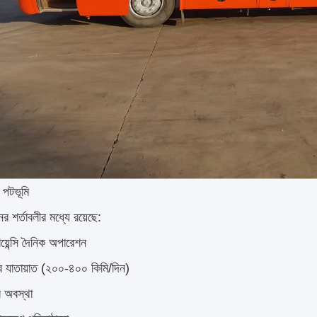
র পটভূমি
র শর্তাবলীর মধ্যে রয়েছে:
য়েন্সি দৈনিক অপারেশন
বের যাতায়াত (২০০-৪০০ কিমি/দিন)
ার অবস্থা