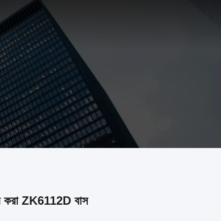
্কার করা ZK6112D বাস