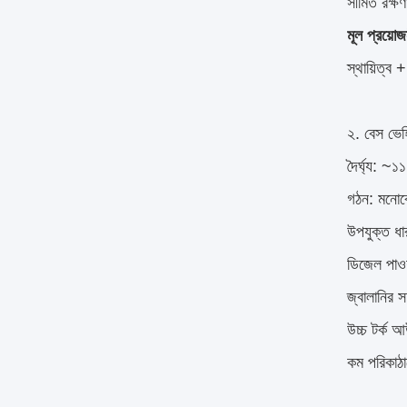
সীমিত রক্ষণ
মূল প্রয়োজ
স্থায়িত্ব 
২. বেস ভ
দৈর্ঘ্য: ~১১
গঠন: মনোক
উপযুক্ত ধা
ডিজেল পাওয়
জ্বালানির 
উচ্চ টর্ক 
কম পরিকাঠা