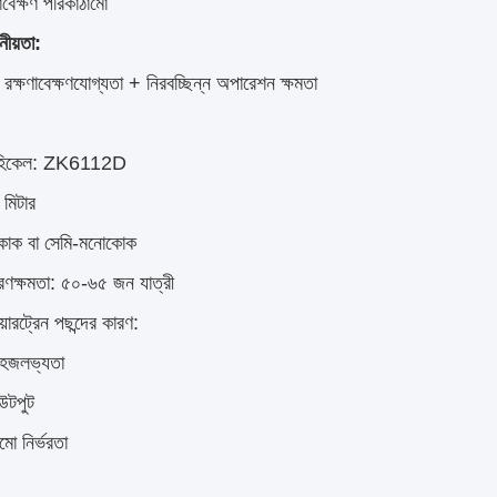
াবেক্ষণ পরিকাঠামো
নীয়তা:
+ রক্ষণাবেক্ষণযোগ্যতা + নিরবচ্ছিন্ন অপারেশন ক্ষমতা
েহিকেল: ZK6112D
 মিটার
োক বা সেমি-মনোকোক
রণক্ষমতা: ৫০-৬৫ জন যাত্রী
ারট্রেন পছন্দের কারণ:
সহজলভ্যতা
আউটপুট
মো নির্ভরতা