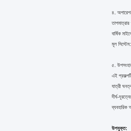
৪. অপারেশন
তাপমাত্রার
বার্ষিক ম
মূল সিস্টেম
৫. উপসংহা
এই প্রকল্প
যাত্রী ঘনত্
দীর্ঘ-দূরত্
ব্যবহারিক 
উপযুক্ত: