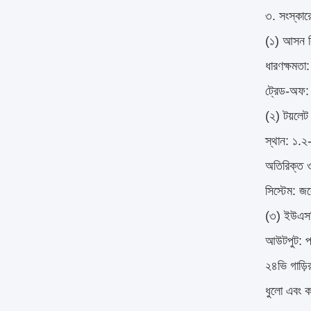
৩. সংস্কার
(১) আসন ব
ধারণক্ষমতা
ট্রেড-অফ: 
(২) টয়লেট
স্থান: ১.২-
অতিরিক্ত
সিস্টেম: জলে
(৩) ইউএসবি 
আউটপুট: প্
২৪ভি গাড়ির
ধুলো এবং ক