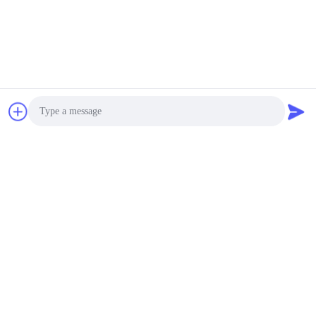
Photo
Video Call
Audio Call