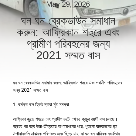
নিয়ন্ত্রণ
May 29, 2026
ঘন ঘন ব্রেকডাউন সমাধান
যোগাযোগ
করুন: আফ্রিকান শহুরে এবং
করুন
গ্রামীণ পরিবহনের জন্য
2021 সম্মত বাস
উদ্ধৃতির
জন্য
আবেদন
ঘন ঘন ব্রেকডাউন সমাধান করুন: আফ্রিকান শহুরে এবং গ্রামীণ পরিবহনের
জন্য 2021 সম্মত বাস
সাইট
ম্যাপ
1. বার্ধক্য বাস ফ্লিট দ্বারা সৃষ্ট সমস্যা
আফ্রিকা জুড়ে শহুরে এবং গ্রামীণ রুটে এখনও প্রচুর বয়সী বাস চলছে।
গোপনীয়তা
বছরের পর বছর উচ্চ-তীব্রতার অপারেশনের পরে, পুরানো যানবাহনের মূল
নীতি
উপাদানগুলি মারাত্মক পরিশ্রুত এবং ছিঁড়ে যায়, যা ঘন ঘন যান্ত্রিক ব্যর্থতার