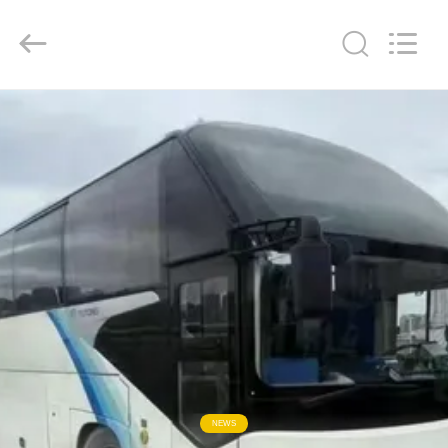
ZHENGZHOU
COOPER
INDUSTRY
CO.,
LTD..
All
Rights
Reserved.
বাড়ি
পণ্য
আমাদের
সম্পর্কে
কারখানা
ভ্রমণ
মান
NEWS