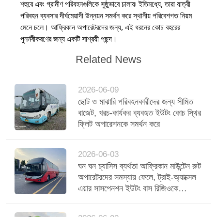
শহুরে এবং গ্রামীণ পরিবহনগুলিকে সুষ্ঠুভাবে চালায়৷ ইতিমধ্যে, তারা যাত্রী
পরিবহন ব্যবসার দীর্ঘমেয়াদী উন্নয়ন সমর্থন করে স্থানীয় পরিবেশগত নিয়ম
মেনে চলে। আফ্রিকান অপারেটরদের জন্য, এই ধরনের কোচ বহরের
পুনর্নবীকরণের জন্য একটি সাশ্রয়ী পছন্দ।
Related News
2026-06-09
ছোট ও মাঝারি পরিবহনকারীদের জন্য সীমিত
বাজেট, খরচ-কার্যকর ব্যবহৃত ইউটং কোচ স্থির
ফ্লিট অপারেশনকে সমর্থন করে
2026-06-03
ঘন ঘন চ্যাসিস ব্যর্থতা আফ্রিকান মাউন্টেন রুট
অপারেটরদের সমস্যায় ফেলে, ট্রাই-অ্যাক্সেল
এয়ার সাসপেনশন ইউটং বাস রিজিওকে
স্থিতিশীল করে