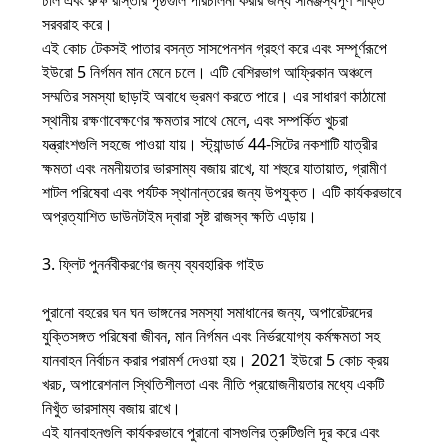
ঢাল এবং রুক্ষ রাস্তার পৃষ্ঠগুলি পরিচালনা করার জন্য সামঞ্জস্যপূর্ণ শক্তি
সরবরাহ করে।
এই কোচ টেকসই পাতার বসন্ত সাসপেনশন গ্রহণ করে এবং সম্পূর্ণরূপে
ইউরো 5 নির্গমন মান মেনে চলে। এটি বেশিরভাগ আফ্রিকান অঞ্চলে
সম্মতির সমস্যা ছাড়াই অবাধে ভ্রমণ করতে পারে। এর সাধারণ কাঠামো
স্থানীয় রক্ষণাবেক্ষণের ক্ষমতার সাথে মেলে, এবং সম্পর্কিত খুচরা
যন্ত্রাংশগুলি সহজে পাওয়া যায়। স্ট্যান্ডার্ড 44-সিটের নকশাটি যাত্রীর
ক্ষমতা এবং নমনীয়তার ভারসাম্য বজায় রাখে, যা শহুরে যাতায়াত, গ্রামীণ
শাটল পরিষেবা এবং পর্যটক স্থানান্তরের জন্য উপযুক্ত। এটি কার্যকরভাবে
অপ্রত্যাশিত ডাউনটাইম দ্বারা সৃষ্ট রাজস্ব ক্ষতি এড়ায়।
3. ফ্লিট পুনর্নবীকরণের জন্য ব্যবহারিক গাইড
পুরানো বহরের ঘন ঘন ভাঙ্গনের সমস্যা সমাধানের জন্য, অপারেটরদের
যুক্তিসঙ্গত পরিষেবা জীবন, মান নির্গমন এবং নির্ভরযোগ্য কর্মক্ষমতা সহ
যানবাহন নির্বাচন করার পরামর্শ দেওয়া হয়। 2021 ইউরো 5 কোচ ক্রয়
খরচ, অপারেশনাল স্থিতিশীলতা এবং নীতি প্রয়োজনীয়তার মধ্যে একটি
নিখুঁত ভারসাম্য বজায় রাখে।
এই যানবাহনগুলি কার্যকরভাবে পুরানো বাসগুলির ত্রুটিগুলি দূর করে এবং