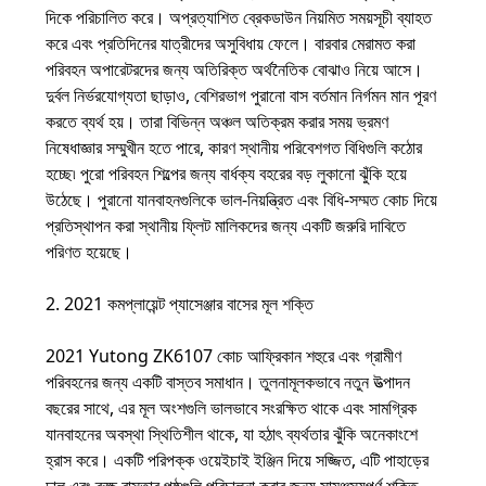
দিকে পরিচালিত করে। অপ্রত্যাশিত ব্রেকডাউন নিয়মিত সময়সূচী ব্যাহত
করে এবং প্রতিদিনের যাত্রীদের অসুবিধায় ফেলে। বারবার মেরামত করা
পরিবহন অপারেটরদের জন্য অতিরিক্ত অর্থনৈতিক বোঝাও নিয়ে আসে।
দুর্বল নির্ভরযোগ্যতা ছাড়াও, বেশিরভাগ পুরানো বাস বর্তমান নির্গমন মান পূরণ
করতে ব্যর্থ হয়। তারা বিভিন্ন অঞ্চল অতিক্রম করার সময় ভ্রমণ
নিষেধাজ্ঞার সম্মুখীন হতে পারে, কারণ স্থানীয় পরিবেশগত বিধিগুলি কঠোর
হচ্ছে৷ পুরো পরিবহন শিল্পের জন্য বার্ধক্য বহরের বড় লুকানো ঝুঁকি হয়ে
উঠেছে। পুরানো যানবাহনগুলিকে ভাল-নিয়ন্ত্রিত এবং বিধি-সম্মত কোচ দিয়ে
প্রতিস্থাপন করা স্থানীয় ফ্লিট মালিকদের জন্য একটি জরুরি দাবিতে
পরিণত হয়েছে।
2. 2021 কমপ্লায়েন্ট প্যাসেঞ্জার বাসের মূল শক্তি
2021 Yutong ZK6107 কোচ আফ্রিকান শহুরে এবং গ্রামীণ
পরিবহনের জন্য একটি বাস্তব সমাধান। তুলনামূলকভাবে নতুন উত্পাদন
বছরের সাথে, এর মূল অংশগুলি ভালভাবে সংরক্ষিত থাকে এবং সামগ্রিক
যানবাহনের অবস্থা স্থিতিশীল থাকে, যা হঠাৎ ব্যর্থতার ঝুঁকি অনেকাংশে
হ্রাস করে। একটি পরিপক্ক ওয়েইচাই ইঞ্জিন দিয়ে সজ্জিত, এটি পাহাড়ের