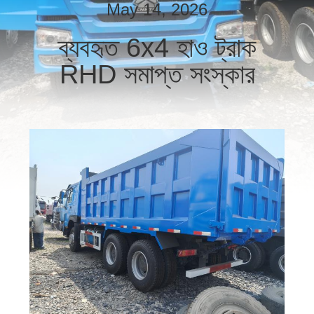
নিয়ন্ত্রণ
May 14, 2026
ব্যবহৃত 6x4 হাও ট্রাক
যোগাযোগ
RHD সমাপ্ত সংস্কার
করুন
উদ্ধৃতির
জন্য
আবেদন
সাইট
ম্যাপ
গোপনীয়তা
নীতি