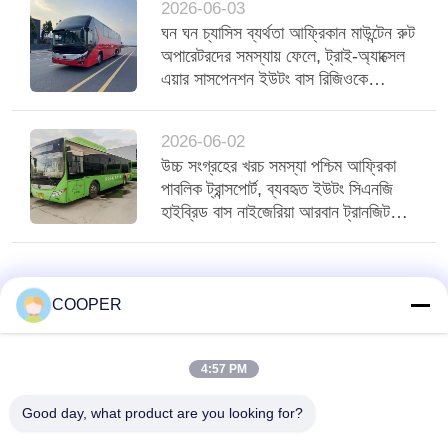
2026-06-03
ঘন ঘন চ্যাসিস ব্যর্থতা আফ্রিকান মাউন্টেন রুট
অপারেটরদের সমস্যায় ফেলে, ট্রাই-অ্যাক্সেল
এয়ার সাসপেনশন ইউটং বাস রিজিওকে
স্থিতিশীল করে
2026-06-02
উচ্চ সংগ্রহের খরচ সমস্যা পশ্চিম আফ্রিকা
পাবলিক ট্রান্সপোর্ট, ব্যবহৃত ইউটং সিএনজি
হাইব্রিড বাস নাইজেরিয়া আরবান ট্রানজিট
পরিবেশন করে
COOPER
4:57 PM
Good day, what product are you looking for?