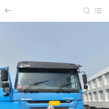
ZHENGZHOU
COOPER
INDUSTRY
CO.,
LTD..
All
Rights
Reserved.
বাড়ি
পণ্য
আমাদের
সম্পর্কে
কারখানা
ভ্রমণ
মান
NEWS