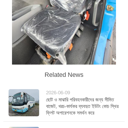
Related News
2026-06-09
ছোট ও মাঝারি পরিবহনকারীদের জন্য সীমিত
বাজেট, খরচ-কার্যকর ব্যবহৃত ইউটং কোচ স্থির
ফ্লিট অপারেশনকে সমর্থন করে