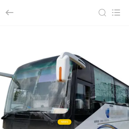
ZHENGZHOU
COOPER
INDUSTRY
CO.,
LTD..
All
Rights
Reserved.
বাড়ি
পণ্য
আমাদের
সম্পর্কে
কারখানা
ভ্রমণ
মান
NEWS