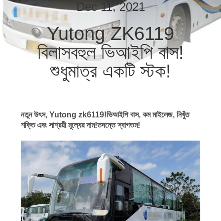
নিয়ন্ত্রণ
Dec 11, 2021
Yutong ZK6119
যোগাযোগ
বিলাসবহুল ভিআইপি বাস!
করুন
শুধুমাত্র একটি স্টক!
উদ্ধৃতির
জন্য
নতুন উৎস, Yutong zk6119!ভিআইপি বাস, কম মাইলেজ, নিখুঁত
আবেদন
শক্তি এবং সাশ্রয়ী মূল্যের দাম!তদন্তে স্বাগতম!
সাইট
ম্যাপ
গোপনীয়তা
নীতি