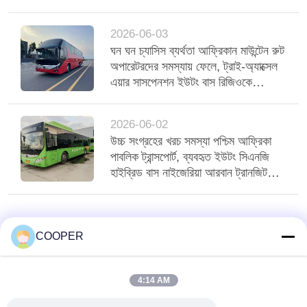
2026-06-03
ঘন ঘন চ্যাসিস ব্যর্থতা আফ্রিকান মাউন্টেন রুট
অপারেটরদের সমস্যায় ফেলে, ট্রাই-অ্যাক্সেল
এয়ার সাসপেনশন ইউটং বাস রিজিওকে
স্থিতিশীল করে
2026-06-02
উচ্চ সংগ্রহের খরচ সমস্যা পশ্চিম আফ্রিকা
পাবলিক ট্রান্সপোর্ট, ব্যবহৃত ইউটং সিএনজি
হাইব্রিড বাস নাইজেরিয়া আরবান ট্রানজিট
পরিবেশন করে
COOPER
4:14 AM