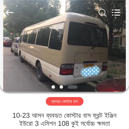
ZHENGZHOU
COOPER
INDUSTRY
CO.,
LTD..
All
Rights
Reserved.
বাড়ি
পণ্য
আমাদের
সম্পর্কে
কারখানা
ব্যবহৃত কোস্টার বাস
ভ্রমণ
10-23 আসন ব্যবহৃত কোস্টার বাস ফ্রন্ট ইঞ্জিন
মান
ইউরো 3 এমিশন 108 কুই সর্বোচ্চ ক্ষমতা