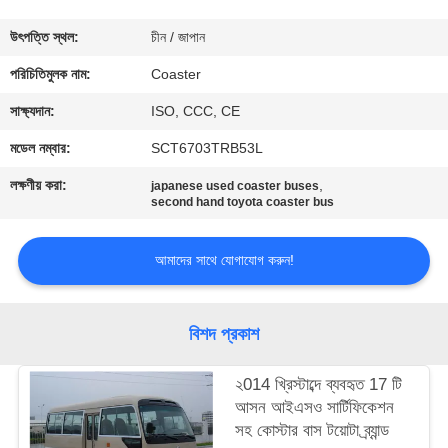
নিয়ন্ত্রণ
উৎপত্তি স্থল:
চীন / জাপান
যোগাযোগ
পরিচিতিমুলক নাম:
Coaster
করুন
সাক্ষ্যদান:
ISO, CCC, CE
মডেল নম্বার:
SCT6703TRB53L
উদ্ধৃতির
লক্ষণীয় করা:
,
japanese used coaster buses
জন্য
second hand toyota coaster bus
আবেদন
আমাদের সাথে যোগাযোগ করুন!
সাইট
বিশদ প্রকাশ
ম্যাপ
২014 খ্রিস্টাব্দে ব্যবহৃত 17 টি
গোপনীয়তা
আসন আইএসও সার্টিফিকেশন
সহ কোস্টার বাস টয়োটা ব্র্যান্ড
নীতি