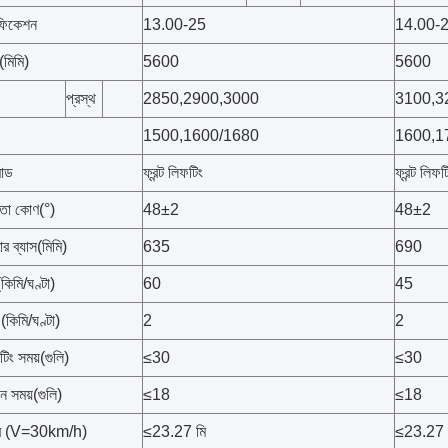
িফিকেশন
13.00-25
14.00-
 (মিমি)
5600
5600
প্রস্থ
2850,2900,3000
3100,3
1500,1600/1680
1600,1
োড
ফ্রন্ট লিফটিং
ফ্রন্ট লিফট
বণতা কোণ(°)
48±2
48±2
ার ব্যাস(মিমি)
635
690
(কিমি/ঘণ্টা)
60
45
 (কিমি/ঘণ্টা)
2
2
িং সময়(গুলি)
≤30
≤30
ন সময়(গুলি)
≤18
≤18
রত্ব (V=30km/h)
≤23.27 মি
≤23.27 