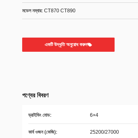
মডেল নম্বার:
CT870 CT890
একটি উদ্ধৃতি অনুরোধ করুন
পণ্যের বিবরণ
ড্রাইভিং মোড:
6×4
কার্ব ওজন (কেজি):
25200/27000