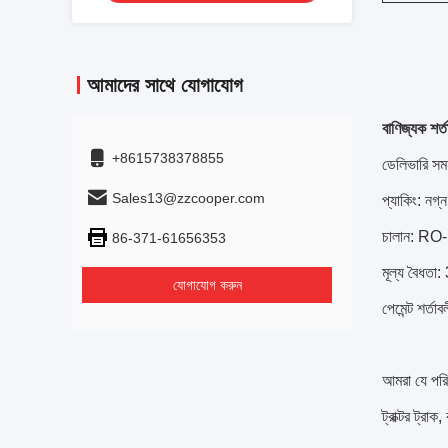
আমাদের সাথে যোগাযোগ
বাণিজ্যক শর্ত
+8615738378855
ডেলিভারি সময
Sales13@zzcooper.com
প্যাকিং: নগ্
চালান: RO-R
86-371-61656353
মূল্য বৈধতা:
যোগাযোগ করুন
পেমেন্ট শর্
আমরা যে পরিষ
ট্রাক্টর ট্রা