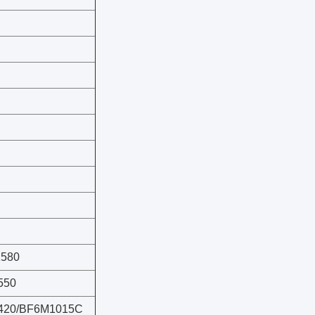
1580
550
420/BF6M1015C