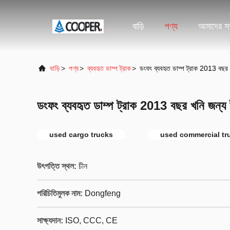
বাড়ি
পণ্য
আমাদের সম্
বাড়ি
>
পণ্য
>
ব্যবহৃত ডাম্প ট্রাক
>
ডংফং ব্যবহৃত ডাম্প ট্রাক 2013 বছর খনি
ডংফং ব্যবহৃত ডাম্প ট্রাক 2013 বছর খনি জন্য ইউর
used cargo trucks
used commercial tr
উৎপত্তি স্থল:
চীন
পরিচিতিমুলক নাম:
Dongfeng
সাক্ষ্যদান:
ISO, CCC, CE