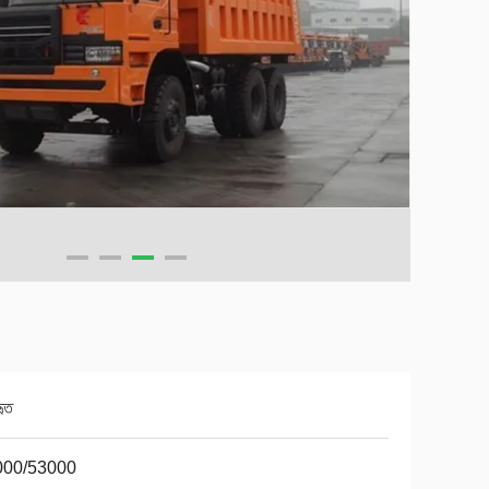
হৃত
000/53000