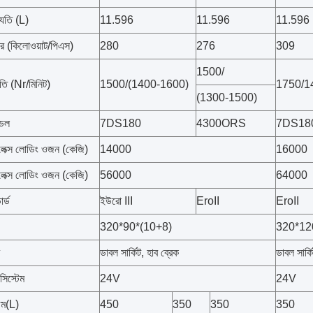
্যুতি (L)
11.596
11.596
11.596
ার (কিলোওয়াট/পিএস)
280
276
309
1500/
/গতি (Nr/মিনিট)
1500/(1400-1600)
1750/1
(1300-1500)
ডেল
7DS180
4300ORS
7DS18
লেক্স লোডিং ওজন (কেজি)
14000
16000
লেক্স লোডিং ওজন (কেজি)
56000
64000
ার্ড
ইউরো III
EroII
EroII
320*90*(10+8)
320*12
ডাবল সার্কিট, হাব ব্রেক
ডাবল সার্ক
সিস্টেম
24V
24V
উম(L)
450
350
350
350