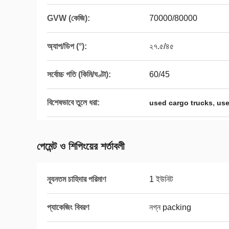
GVW (কেজি):
70000/80000
অ্যাপ/ডিপ (°):
২৭.৫/৪৫
সর্বোচ্চ গতি (কিমি/ঘণ্টা):
60/45
বিশেষভাবে তুলে ধরা:
,
used cargo trucks
use
পেমেন্ট ও শিপিংয়ের শর্তাবলী
ন্যূনতম চাহিদার পরিমাণ
1 ইউনিট
প্যাকেজিং বিবরণ
নগ্ন packing