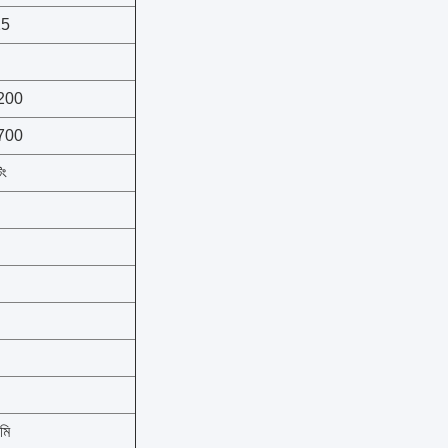
25
200
700
িং
মি