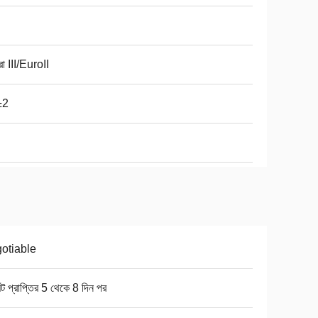
ো III/EuroII
±2
otiable
ন্ট প্রাপ্তির 5 থেকে 8 দিন পর