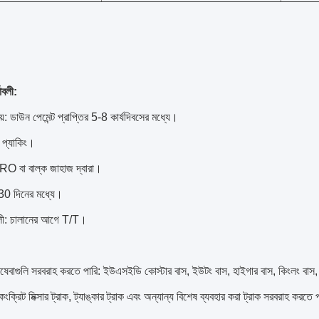
াবলী:
়: ডাউন পেমেন্ট প্রাপ্তির 5-8 কার্যদিবসের মধ্যে।
ন প্যাকিং।
O বা বাল্ক জাহাজ দ্বারা।
 30 দিনের মধ্যে।
তাবলী: চালানের আগে T/T।
েবাগুলি সরবরাহ করতে পারি: ইউএসইডি কোস্টার বাস, ইউটং বাস, হাইগার বাস, কিংলং বাস, গ
ক, কংক্রিট মিক্সার ট্রাক, ট্যাঙ্কার ট্রাক এবং অন্যান্য বিশেষ ব্যবহার করা ট্রাক সরবরাহ করতে প