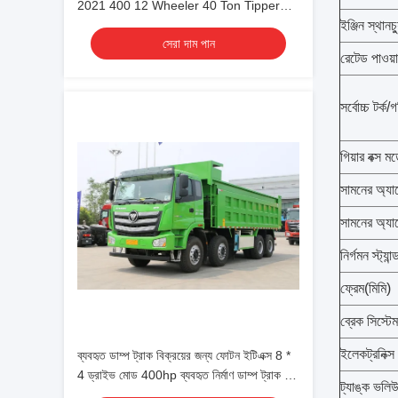
2021 400 12 Wheeler 40 Ton Tipper
Truck Dump Truck
ইঞ্জিন স্থানচ
সেরা দাম পান
রেটেড পাওয়
সর্বোচ্চ টর্ক
গিয়ার বক্স ম
সামনের অ্যা
সামনের অ্যা
নির্গমন স্ট্যান্ড
ফ্রেম(মিমি)
ব্রেক সিস্টেম
ইলেকট্রনিক্স 
ব্যবহৃত ডাম্প ট্রাক বিক্রয়ের জন্য ফোটন ইটিএক্স 8 *
4 ড্রাইভ মোড 400hp ব্যবহৃত নির্মাণ ডাম্প ট্রাক কম
ট্যাঙ্ক ভলি
মাইলিং সহ