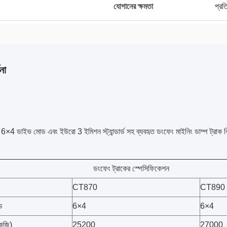
যোগানের ক্ষমতা
প্রত
না
4 ডাইভ মোড এবং ইউরো 3 ইমিশন স্ট্যান্ডার্ড সহ ব্যবহৃত ডংফেং মাইনিং ডাম্প ট্রাক বিভ
ডংফেং ট্রাকের স্পেসিফিকেশন
CT870
CT890
ড
6×4
6×4
কেজি)
25200
27000