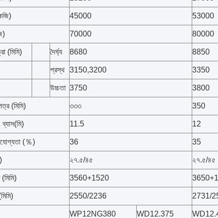
েজি)
45000
53000
ি)
70000
80000
রা (মিমি)
দৈর্ঘ্য
8680
8850
প্রস্থ
3150,3200
3350
উচ্চতা
3750
3800
পত্র (মিমি)
৩৩৩
350
িং ব্যাস(মি)
11.5
12
রেডযোগ্যতা (％)
36
35
)
২৭.৫/৪৫
২৭.৫/৪৫
 (মিমি)
3560+1520
3650+
মিমি)
2550/2236
2731/2
WP12NG380
WD12.375
WD12.