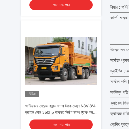
সেরা দাম পান
টায়ার স্পেস
কার্গো মাত্রা
উত্তোলন ম
সর্বোচ্চ প্র
ড্রাইভিং চাক
সর্বোচ্চ গতি 
সর্বনিম্ন গতি
ভিডিও
ক্যারেজ লিফট
আফ্রিকার সেকেন্ড হ্যান্ড ডাম্প ট্রাক ডেয়ুন N8V 8*4
ড্রাইভ মোড 350hp ব্যবহৃত নির্মাণ ডাম্প ট্রাক কম
ক্যারেজ ডাউ
কিলোমিটারে
ব্রেকিং দূ
সেরা দাম পান