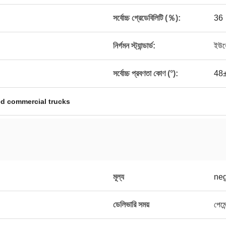
সর্বোচ্চ গ্রেডেবিলিটি (％):
36
নির্গমন স্ট্যান্ডার্ড:
ইউর
সর্বোচ্চ প্রবণতা কোণ (°):
48
d commercial trucks
মূল্য
neg
ডেলিভারি সময়
পেমে