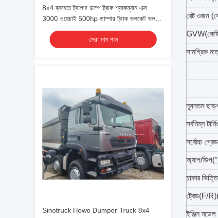
8x4 ব্যবহৃত ট্যাপার ডাম্প ট্রাক শ্যাকম্যান এক্স
রেট ওজন (ক
3000 ওয়েচাই 500hp ডাম্পার ট্রাক ভলকেট ভলটিও
আরএইচডি / এলএইচডি
GVW(কেজ
সেরা দাম পান
সামগ্রিক মাত্
ন্যূনতম ছাড়
সর্বনিম্ন টার্ন
সর্বোচ্চ গ্
অ্যাপ/ডিপ(°
চাকার ভিত্তি
ট্রেড(F/R)(
Sinotruck Howo Dumper Truck 8x4
ইঞ্জিন মডেল