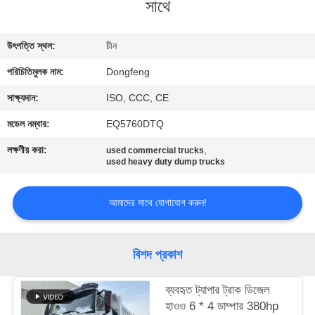
সাথে
নিয়ন্ত্রণ
উৎপত্তি স্থল:
চীন
যোগাযোগ
পরিচিতিমুলক নাম:
Dongfeng
করুন
সাক্ষ্যদান:
ISO, CCC, CE
উদ্ধৃতির
মডেল নম্বার:
EQ5760DTQ
জন্য
লক্ষণীয় করা:
,
used commercial trucks
used heavy duty dump trucks
আবেদন
আমাদের সাথে যোগাযোগ করুন!
সাইট
ম্যাপ
বিশদ প্রকাশ
গোপনীয়তা
ব্যবহৃত ট্যাপার ট্রাক ডিজেল
নীতি
হাওও 6 * 4 ডাম্পার 380hp