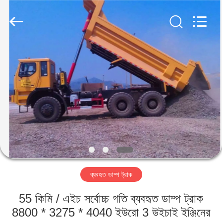
ZHENGZHOU
COOPER
INDUSTRY
CO.,
LTD..
All
Rights
Reserved.
বাড়ি
পণ্য
আমাদের
সম্পর্কে
কারখানা
ব্যবহৃত ডাম্প ট্রাক
ভ্রমণ
55 কিমি / এইচ সর্বোচ্চ গতি ব্যবহৃত ডাম্প ট্রাক
মান
8800 * 3275 * 4040 ইউরো 3 উইচাই ইঞ্জিনের