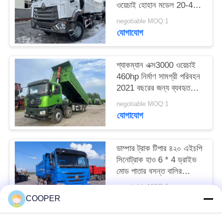
ওয়েচাই হোহান মডেল 20-40
টন লোডিং ইউরো 3
negotiable MOQ:1
যোগাযোগ
শ্যাকম্যান এক্স3000 ওয়েচাই
460hp নির্মাণ সামগ্রী পরিবহন
2021 বছরের জন্য ব্যবহৃত
ট্যাপার ট্রাক হ্যান্ড এক্সেল
negotiable MOQ:1
যোগাযোগ
ডাম্পার ট্রাক টিপার ৪২০ এইচপি
সিনোট্রাক হাও 6 * 4 ড্রাইভ
মোড পাতার বসন্ত বালির
পরিবহন এলএইচডি
negotiable MOQ:1
যোগাযোগ
COOPER