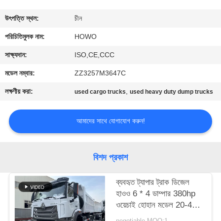
নিয়ন্ত্রণ
উৎপত্তি স্থল:
চীন
যোগাযোগ
পরিচিতিমুলক নাম:
HOWO
করুন
সাক্ষ্যদান:
ISO,CE,CCC
মডেল নম্বার:
ZZ3257M3647C
উদ্ধৃতির
লক্ষণীয় করা:
,
used cargo trucks
used heavy duty dump trucks
জন্য
আবেদন
আমাদের সাথে যোগাযোগ করুন!
সাইট
বিশদ প্রকাশ
ম্যাপ
ব্যবহৃত ট্যাপার ট্রাক ডিজেল
হাওও 6 * 4 ডাম্পার 380hp
গোপনীয়তা
ওয়েচাই হোহান মডেল 20-40
নীতি
টন লোডিং ইউরো 3
negotiable MOQ:1