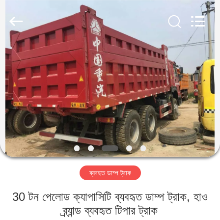
ZHENGZHOU
COOPER
INDUSTRY
CO.,
LTD..
All
Rights
Reserved.
বাড়ি
পণ্য
আমাদের
সম্পর্কে
কারখানা
ব্যবহৃত ডাম্প ট্রাক
ভ্রমণ
30 টন পেলোড ক্যাপাসিটি ব্যবহৃত ডাম্প ট্রাক, হাও
মান
ব্র্যান্ড ব্যবহৃত টিপার ট্রাক