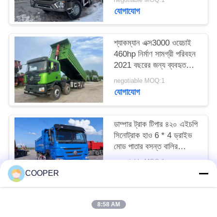
যোগাযোগ
শ্যাকম্যান এক্স3000 ওয়েচাই
460hp নির্মাণ সামগ্রী পরিবহন
2021 বছরের জন্য ব্যবহৃত
ট্যাপার ট্রাক হ্যান্ড এক্সেল
negotiable MOQ:1
যোগাযোগ
ডাম্পার ট্রাক টিপার ৪২০ এইচপি
সিনোট্রাক হাও 6 * 4 ড্রাইভ
মোড পাতার বসন্ত বালির
পরিবহন এলএইচডি
negotiable MOQ:1
যোগাযোগ
COOPER
8:58 AM
সব