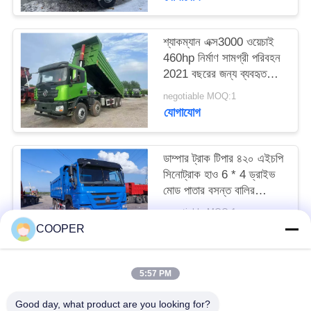
শ্যাকম্যান এক্স3000 ওয়েচাই
460hp নির্মাণ সামগ্রী পরিবহন
2021 বছরের জন্য ব্যবহৃত
ট্যাপার ট্রাক হ্যান্ড এক্সেল
negotiable MOQ:1
যোগাযোগ
ডাম্পার ট্রাক টিপার ৪২০ এইচপি
সিনোট্রাক হাও 6 * 4 ড্রাইভ
মোড পাতার বসন্ত বালির
পরিবহন এলএইচডি
negotiable MOQ:1
যোগাযোগ
COOPER
5:57 PM
সব
Good day, what product are you looking for?