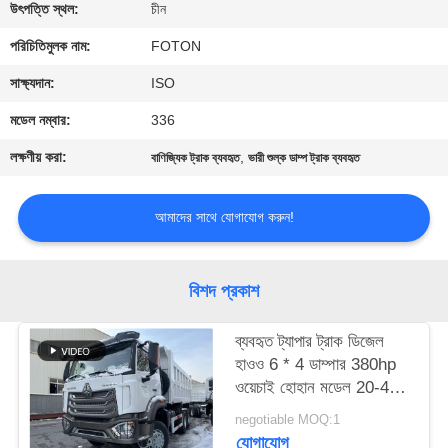
নিয়ন্ত্রণ
উৎপত্তি স্থল:
চীন
পরিচিতিমুলক নাম:
FOTON
যোগাযোগ
সাক্ষ্যদান:
ISO
করুন
মডেল নম্বার:
336
লক্ষণীয় করা:
,
বাণিজ্যিক ট্রাক ব্যবহৃত
ভারী শুল্ক ডাম্প ট্রাক ব্যবহৃত
উদ্ধৃতির
জন্য
আমাদের সাথে যোগাযোগ করুন!
আবেদন
বিশদ প্রকাশ
সাইট
ম্যাপ
ব্যবহৃত ট্যাপার ট্রাক ডিজেল
হাওও 6 * 4 ডাম্পার 380hp
ওয়েচাই হোহান মডেল 20-40
গোপনীয়তা
টন লোডিং ইউরো 3
negotiable MOQ:1
নীতি
যোগাযোগ