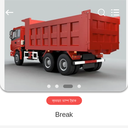
ZHENGZHOU
COOPER
INDUSTRY
CO.,
LTD..
All
Rights
Reserved.
বাড়ি
পণ্য
আমাদের
সম্পর্কে
কারখানা
ব্যবহৃত ডাম্প ট্রাক
ভ্রমণ
Break
মান