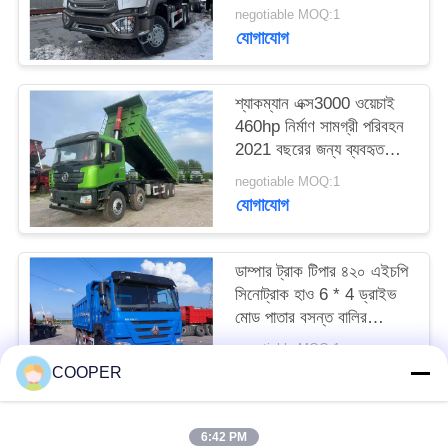
টন লোডিং ইউরো 3
negotiable MOQ:1
যোগাযোগ
শ্যাকম্যান এক্স3000 ওয়েচাই
460hp নির্মাণ সামগ্রী পরিবহন
2021 বছরের জন্য ব্যবহৃত
ট্যাপার ট্রাক হ্যান্ড এক্সেল
negotiable MOQ:1
যোগাযোগ
ডাম্পার ট্রাক টিপার ৪২০ এইচপি
সিনোট্রাক হাও 6 * 4 ড্রাইভ
মোড পাতার বসন্ত বালির
পরিবহন এলএইচডি
negotiable MOQ:1
যোগাযোগ
COOPER
6:42 PM