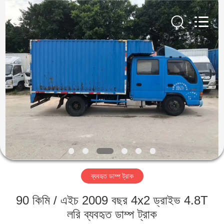
ZHENGZHOU
COOPER
INDUSTRY
CO.,
LTD..
All
Rights
Reserved.
বাড়ি
পণ্য
আমাদের
সম্পর্কে
কারখানা
ব্যবহৃত ডাম্প ট্রাক
ভ্রমণ
90 কিমি / এইচ 2009 বছর 4x2 ড্রাইভ 4.8T
মান
লরি ব্যবহৃত ডাম্প ট্রাক