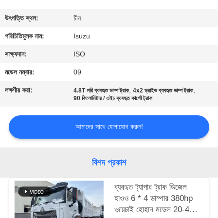
নিয়ন্ত্রণ
উৎপত্তি স্থল:
চীন
যোগাযোগ
পরিচিতিমুলক নাম:
Isuzu
করুন
সাক্ষ্যদান:
ISO
মডেল নম্বার:
09
উদ্ধৃতির
লক্ষণীয় করা:
,
,
4.8T লরি ব্যবহৃত ডাম্প ট্রাক
4x2 ড্রাইভ ব্যবহৃত ডাম্প ট্রাক
জন্য
90 কিলোমিটার / এইচ ব্যবহৃত কার্গো ট্রাক
আবেদন
আমাদের সাথে যোগাযোগ করুন!
সাইট
বিশদ প্রকাশ
ম্যাপ
ব্যবহৃত ট্যাপার ট্রাক ডিজেল
গোপনীয়তা
হাওও 6 * 4 ডাম্পার 380hp
ওয়েচাই হোহান মডেল 20-40
নীতি