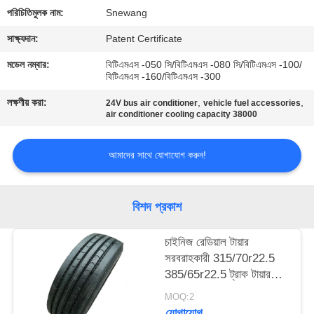
নিয়ন্ত্রণ
পরিচিতিমুলক নাম:
Snewang
সাক্ষ্যদান:
Patent Certificate
যোগাযোগ
মডেল নম্বার:
বিটিএমএস -050 সি/বিটিএমএস -080 সি/বিটিএমএস -100/
করুন
বিটিএমএস -160/বিটিএমএস -300
লক্ষণীয় করা:
,
,
24V bus air conditioner
vehicle fuel accessories
air conditioner cooling capacity 38000
উদ্ধৃতির
জন্য
আমাদের সাথে যোগাযোগ করুন!
আবেদন
বিশদ প্রকাশ
সাইট
ম্যাপ
চাইনিজ রেডিয়াল টায়ার
সরবরাহকারী 315/70r22.5
385/65r22.5 ট্রাক টায়ার
গোপনীয়তা
বাসের টায়ার সস্তা দামে
MOQ:2
নীতি
যোগাযোগ