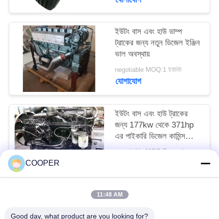
ইউটং বাস এবং হাউ ডাম্প
ট্রাকের জন্য নতুন ডিজেল ইঞ্জিন
ভাল অবস্থায়
negotiable MOQ:1 ইউনিট
যোগাযোগ
ইউটং বাস এবং হাউ ট্রাকের
জন্য 177kw থেকে 371hp
এর পাইকারি ডিজেল কামিন্স
ইঞ্জিন
negotiable MOQ:Exception : INVALID_FETCH - getIP() ERROR
যোগাযোগ
COOPER
11:48 AM
সব
Good day, what product are you looking for?