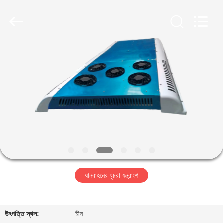
ZHENGZHOU
COOPER
INDUSTRY
CO.,
LTD..
All
Rights
Reserved.
বাড়ি
পণ্য
আমাদের
সম্পর্কে
কারখানা
যানবাহনের খুচরা যন্ত্রাংশ
ভ্রমণ
মান
উৎপত্তি স্থল:
চীন