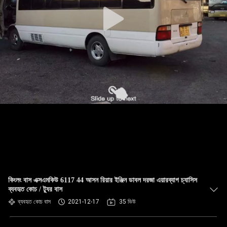
নিয়ন্ত্রণ
যোগাযোগ
করুন
উদ্ধৃতির
জন্য
আবেদন
সাইট
ম্যাপ
কিংলং বাস এক্সএমকিউ 6117 44 আসন রিয়ার ইঞ্জিন ডাবল দরজা এয়ারব্যাগ চ্যাসিস
ব্যবহৃত কোচ / ট্যুর বাস
গোপনীয়তা
ব্যবহৃত কোচ বাস
2021-12-17
35 ভিউ
নীতি