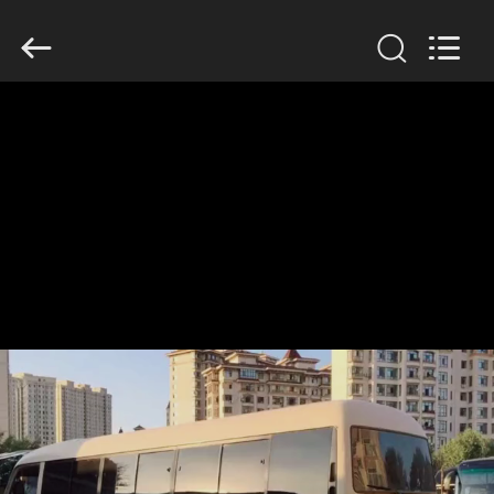
ZHENGZHOU
COOPER
INDUSTRY
CO.,
LTD..
All
Rights
Reserved.
বাড়ি
পণ্য
আমাদের
সম্পর্কে
কারখানা
ভ্রমণ
মান