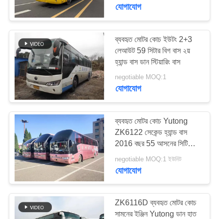
নিয়ন্ত্রণ
যোগাযোগ
যোগাযোগ
ব্যবহৃত মোটর কোচ ইউটং 2+3
লেআউট 59 সিটার বিগ বাস ২য়
করুন
হ্যান্ড বাস ডান স্টিয়ারিং বাস
negotiable MOQ:1
উদ্ধৃতির
যোগাযোগ
জন্য
আবেদন
ব্যবহৃত মোটর কোচ Yutong
ZK6122 সেকেন্ড হ্যান্ড বাস
2016 বছর 55 আসনের সিটি
সাইট
ডিজেল
negotiable MOQ:1 ইউনিট
ম্যাপ
যোগাযোগ
গোপনীয়তা
ZK6116D ব্যবহৃত মোটর কোচ
নীতি
সামনের ইঞ্জিন Yutong ডান হাত