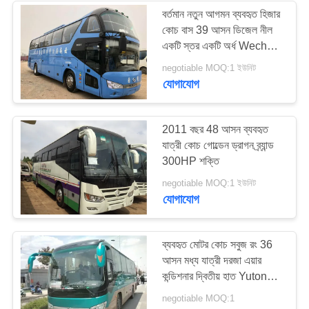
বর্তমান নতুন আগমন ব্যবহৃত হিজার
কোচ বাস 39 আসন ডিজেল নীল
একটি স্তর একটি অর্ধ Wechai
চালান ভাল
negotiable MOQ:1 ইউনিট
যোগাযোগ
2011 বছর 48 আসন ব্যবহৃত
যাত্রী কোচ গোল্ডেন ড্রাগন ব্র্যান্ড
300HP শক্তি
negotiable MOQ:1 ইউনিট
যোগাযোগ
ব্যবহৃত মোটর কোচ সবুজ রং 36
আসন মধ্য যাত্রী দরজা এয়ার
কন্ডিশনার দ্বিতীয় হাত Yutong
বাস ZK6906
negotiable MOQ:1