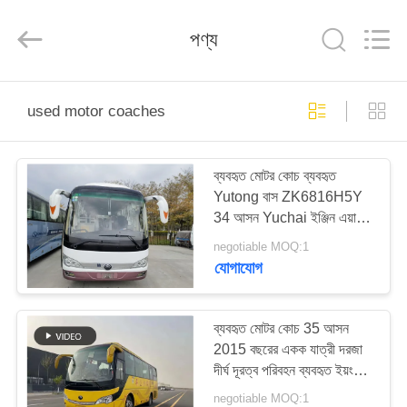
ZHENGZHOU
COOPER
INDUSTRY
পণ্য
CO.,
LTD..
All
Rights
Reserved.
বাড়ি
used motor coaches
পণ্য
ব্যবহৃত মোটর কোচ ব্যবহৃত
Yutong বাস ZK6816H5Y
আমাদের
34 আসন Yuchai ইঞ্জিন এয়ার
সম্পর্কে
কন্ডিশনার
negotiable MOQ:1
যোগাযোগ
কারখানা
ভ্রমণ
ব্যবহৃত মোটর কোচ 35 আসন
2015 বছরের একক যাত্রী দরজা
দীর্ঘ দূরত্ব পরিবহন ব্যবহৃত ইয়ংটং
মান
বাস ZK 6808
negotiable MOQ:1