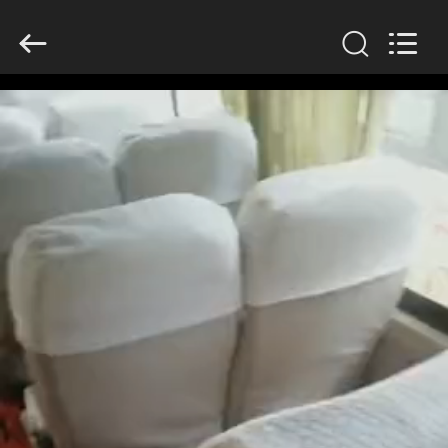
ZHENGZHOU
COOPER
INDUSTRY
CO.,
LTD..
All
Rights
Reserved.
বাড়ি
পণ্য
আমাদের
সম্পর্কে
কারখানা
ভ্রমণ
মান