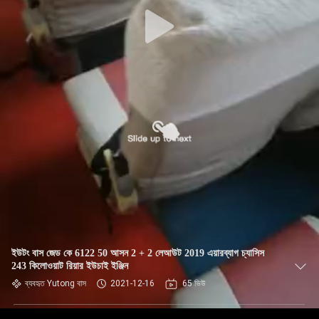
নিয়ন্ত্রণ
যোগাযোগ
করুন
উদ্ধৃতির
জন্য
আবেদন
সাইট
ম্যাপ
ইউটং বাস জেড কে 6122 50 আসন 2 + 2 লেআউট 2019 এয়ারব্যাগ চ্যাসিস
243 কিলোওয়াট রিয়ার ইউচাই ইঞ্জিন
গোপনীয়তা
ব্যবহৃত Yutong বাস
2021-12-16
65 ভিউ
নীতি