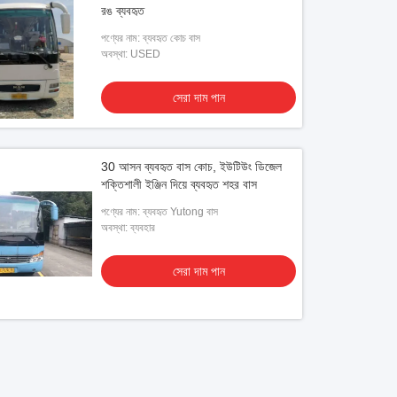
রঙ ব্যবহৃত
পণ্যের নাম: ব্যবহৃত কোচ বাস
অবস্থা: USED
সেরা দাম পান
30 আসন ব্যবহৃত বাস কোচ, ইউটিউং ডিজেল
শক্তিশালী ইঞ্জিন দিয়ে ব্যবহৃত শহর বাস
পণ্যের নাম: ব্যবহৃত Yutong বাস
অবস্থা: ব্যবহার
সেরা দাম পান