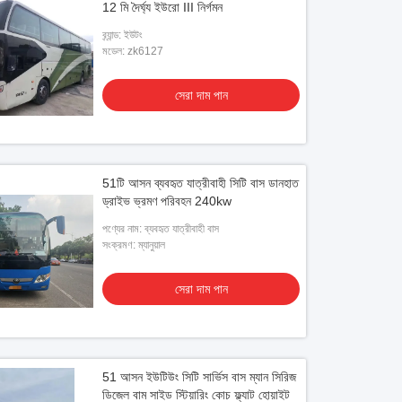
12 মি দৈর্ঘ্য ইউরো III নির্গমন
ব্র্যান্ড: ইউটং
মডেল: zk6127
সেরা দাম পান
51টি আসন ব্যবহৃত যাত্রীবাহী সিটি বাস ডানহাত
ড্রাইভ ভ্রমণ পরিবহন 240kw
পণ্যের নাম: ব্যবহৃত যাত্রীবাহী বাস
সংক্রমণ: ম্যানুয়াল
সেরা দাম পান
51 আসন ইউটিউং সিটি সার্ভিস বাস ম্যান সিরিজ
ডিজেল বাম সাইড স্টিয়ারিং কোচ ফ্ল্যাট হোয়াইট