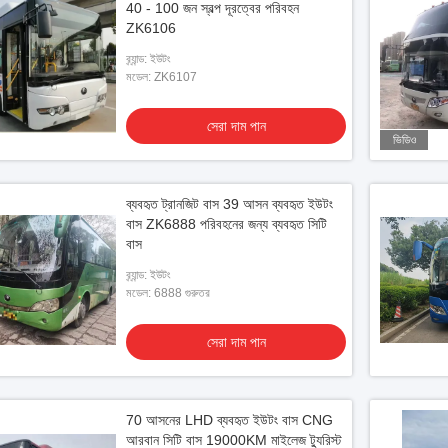
40 - 100 জন স্বল্প দূরত্বের পরিবহন
ZK6106
ব্র্যান্ড: ইউটং
মডেল: ZK6107
সেরা দাম পান
ভিডিও
ব্যবহৃত ট্রানজিট বাস 39 আসন ব্যবহৃত ইউটং
বাস ZK6888 পরিবহনের জন্য ব্যবহৃত সিটি
বাস
ব্র্যান্ড: ইউটং
মডেল: 6888 গুরুতর
সেরা দাম পান
70 আসনের LHD ব্যবহৃত ইউটং বাস CNG
আরবান সিটি বাস 19000KM মাইলেজ ট্যুরিস্ট