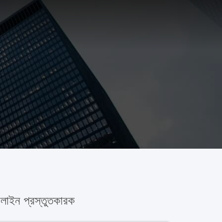
াইন প্রস্তুতকারক