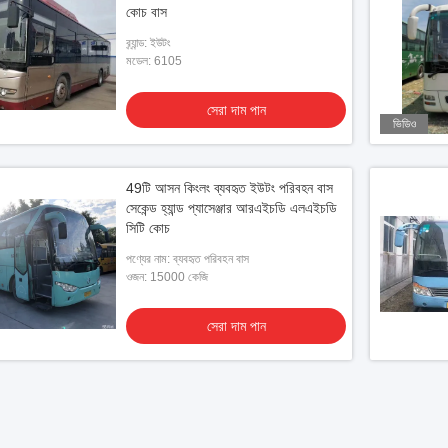
কোচ বাস
ব্র্যান্ড: ইউটং
মডেল: 6105
সেরা দাম পান
ভিডিও
49টি আসন কিংলং ব্যবহৃত ইউটং পরিবহন বাস
সেকেন্ড হ্যান্ড প্যাসেঞ্জার আরএইচডি এলএইচডি
সিটি কোচ
পণ্যের নাম: ব্যবহৃত পরিবহন বাস
ওজন: 15000 কেজি
সেরা দাম পান