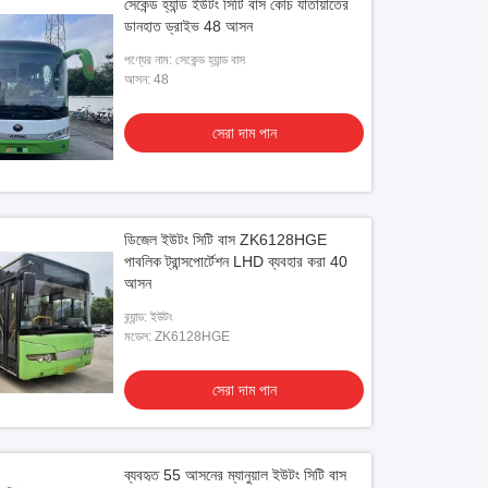
সেকেন্ড হ্যান্ড ইউটং সিটি বাস কোচ যাতায়াতের
ডানহাত ড্রাইভ 48 আসন
পণ্যের নাম: সেকেন্ড হ্যান্ড বাস
আসন: 48
সেরা দাম পান
ডিজেল ইউটং সিটি বাস ZK6128HGE
পাবলিক ট্রান্সপোর্টেশন LHD ব্যবহার করা 40
আসন
ব্র্যান্ড: ইউটং
মডেল: ZK6128HGE
সেরা দাম পান
ব্যবহৃত 55 আসনের ম্যানুয়াল ইউটং সিটি বাস