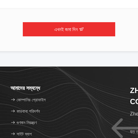
এখনই জমা দিন
আমাদের সম্বন্ধে
Z
কোম্পানির প্রোফাইল
CO
কারখানা পরিদর্শন
Zhen
গুণমান নিয়ন্ত্রণ
যত ত
সাইট ম্যাপ