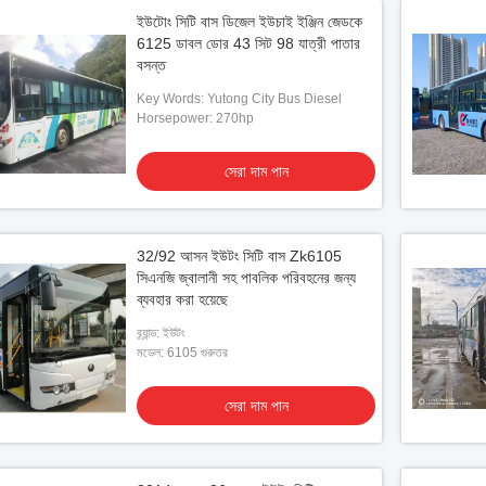
ইউটোং সিটি বাস ডিজেল ইউচাই ইঞ্জিন জেডকে
6125 ডাবল ডোর 43 সিট 98 যাত্রী পাতার
বসন্ত
Key Words: Yutong City Bus Diesel
Horsepower: 270hp
সেরা দাম পান
32/92 আসন ইউটং সিটি বাস Zk6105
সিএনজি জ্বালানী সহ পাবলিক পরিবহনের জন্য
ব্যবহার করা হয়েছে
ব্র্যান্ড: ইউটং
মডেল: 6105 গুরুতর
সেরা দাম পান