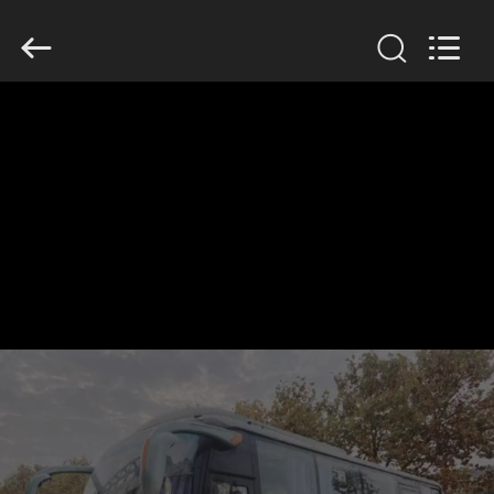
ZHENGZHOU
COOPER
INDUSTRY
CO.,
LTD..
All
Rights
Reserved.
বাড়ি
পণ্য
আমাদের
সম্পর্কে
কারখানা
ভ্রমণ
মান