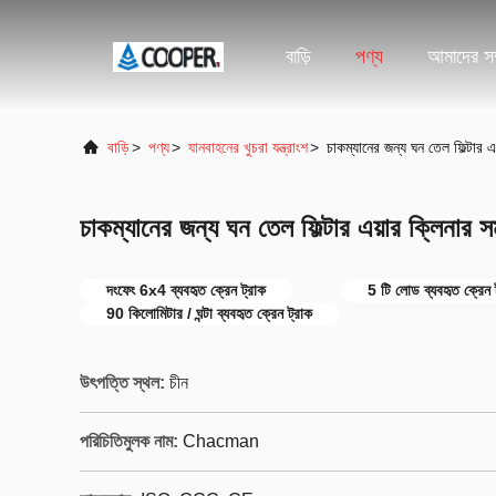
বাড়ি
পণ্য
আমাদের সম্
বাড়ি
>
পণ্য
>
যানবাহনের খুচরা যন্ত্রাংশ
>
চাকম্যানের জন্য ঘন তেল ফিল্ট
চাকম্যানের জন্য ঘন তেল ফিল্টার এয়ার ক্ল
দংফেং 6x4 ব্যবহৃত ক্রেন ট্রাক
5 টি লোড ব্যবহৃত ক্রেন 
90 কিলোমিটার / ঘন্টা ব্যবহৃত ক্রেন ট্রাক
উৎপত্তি স্থল:
চীন
পরিচিতিমুলক নাম:
Chacman