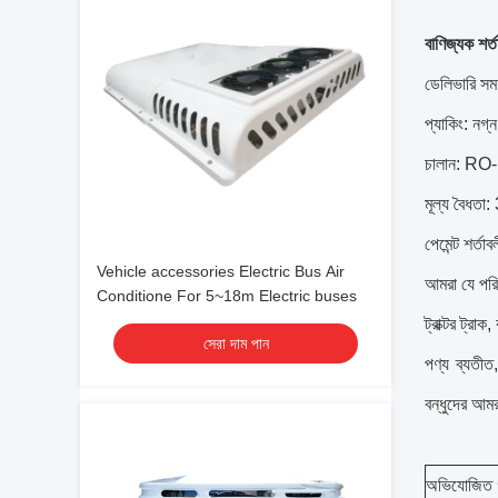
বাণিজ্যক শর্ত
ডেলিভারি সময
প্যাকিং: নগ্
চালান: RO-R
মূল্য বৈধতা:
পেমেন্ট শর্
Vehicle accessories Electric Bus Air
আমরা যে পরি
Conditione For 5~18m Electric buses
ট্রাক্টর ট্রা
সেরা দাম পান
পণ্য ব্যতীত
বন্ধুদের আমর
অভিযোজিত গ