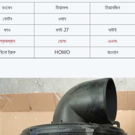
ডংফেং
তিয়ানলং
তিয়ানজিন
ফোটন
ওমান
ফাও
ফাউ J7
দাউই
শ্যাকম্যান
ডেলং
এওলং
হিনো ট্রাক
HOWO
হাওহান