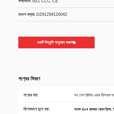
সাক্ষ্যদান:
ISO, CCC, CE
মডেল নম্বার:
DZ91259120042
একটি উদ্ধৃতি অনুরোধ করুন
পণ্যের বিবরণ
পণ্যের নাম:
ঘন তেল ফিল্টার এয়ার ক্লিনার স
বিশেষভাবে তুলে ধরা:
,
দংফেং 6x4 ব্যবহৃত ক্রেন ট্রাক