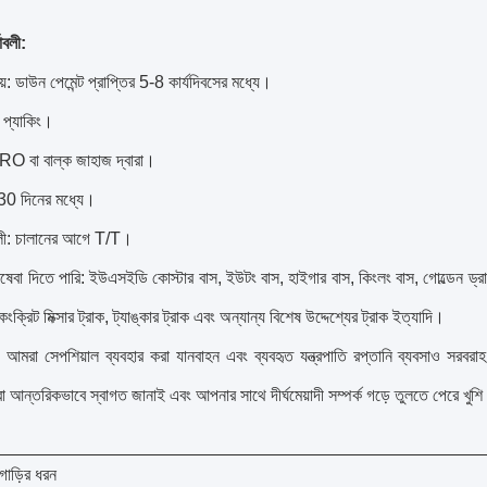
াবলী:
়: ডাউন পেমেন্ট প্রাপ্তির 5-8 কার্যদিবসের মধ্যে।
ন প্যাকিং।
O বা বাল্ক জাহাজ দ্বারা।
 30 দিনের মধ্যে।
তাবলী: চালানের আগে T/T।
ষেবা দিতে পারি: ইউএসইডি কোস্টার বাস, ইউটং বাস, হাইগার বাস, কিংলং বাস, গোল্ডেন ড্
ক, কংক্রিট মিক্সার ট্রাক, ট্যাঙ্কার ট্রাক এবং অন্যান্য বিশেষ উদ্দেশ্যের ট্রাক ইত্যাদি।
, আমরা সেপশিয়াল ব্যবহার করা যানবাহন এবং ব্যবহৃত যন্ত্রপাতি রপ্তানি ব্যবসাও সর
া আন্তরিকভাবে স্বাগত জানাই এবং আপনার সাথে দীর্ঘমেয়াদী সম্পর্ক গড়ে তুলতে পেরে খুশ
াড়ির ধরন