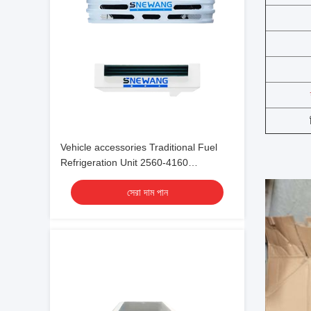
Vehicle accessories Traditional Fuel
Refrigeration Unit 2560-4160
-18℃~30℃
সেরা দাম পান