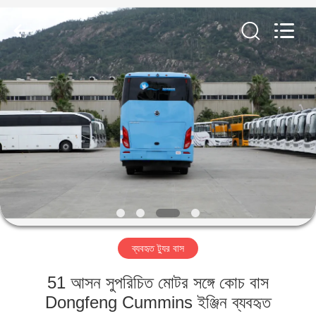
ZHENGZHOU
COOPER
INDUSTRY
CO.,
LTD..
All
Rights
Reserved.
বাড়ি
পণ্য
আমাদের
সম্পর্কে
কারখানা
ব্যবহৃত ট্যুর বাস
ভ্রমণ
51 আসন সুপরিচিত মোটর সঙ্গে কোচ বাস
মান
Dongfeng Cummins ইঞ্জিন ব্যবহৃত