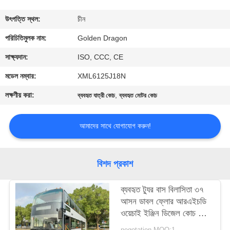
নিয়ন্ত্রণ
উৎপত্তি স্থল:
চীন
যোগাযোগ
পরিচিতিমুলক নাম:
Golden Dragon
করুন
সাক্ষ্যদান:
ISO, CCC, CE
মডেল নম্বার:
XML6125J18N
উদ্ধৃতির
লক্ষণীয় করা:
,
ব্যবহৃত যাত্রী কোচ
ব্যবহৃত মোটর কোচ
জন্য
আবেদন
আমাদের সাথে যোগাযোগ করুন!
সাইট
বিশদ প্রকাশ
ম্যাপ
ব্যবহৃত ট্যুর বাস বিলাসিতা ৩৭
আসন ডাবল ফ্লোর আরএইচডি
গোপনীয়তা
ওয়েচাই ইঞ্জিন ডিজেল কোচ বাস
নীতি
সানলং এসএলকে 6126
negotation MOQ:1