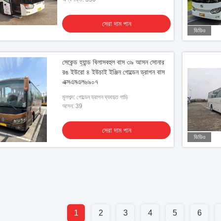
সেরা দাম পান
ভিডিও
সেকেন্ড হ্যান্ড বিলাসবহুল বাস ৩৯ আসন সোনার
রঙ ইউরো ৪ ইউচাই ইঞ্জিন গোল্ডেন ড্রাগন বাস
এক্সএমএল৬৯০৭
মূলশব্দ: গোল্ডেন ড্রাগন ব্যবহৃত গাড়ি
আসন: 39
সেরা দাম পান
ভিডিও
1
2
3
4
5
6