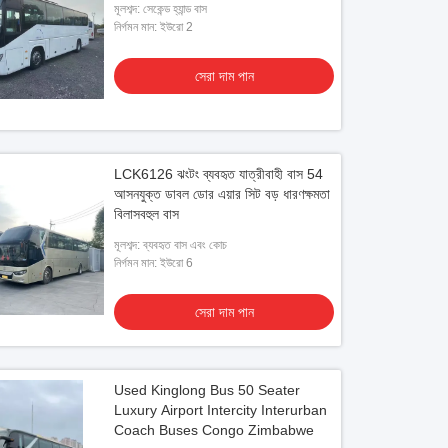
মূলশব্দ: সেকেন্ড হ্যান্ড বাস
নির্গমন মান: ইউরো 2
সেরা দাম পান
LCK6126 ঝংটং ব্যবহৃত যাত্রীবাহী বাস 54
আসনযুক্ত ডাবল ডোর এয়ার সিট বড় ধারণক্ষমতা
বিলাসবহুল বাস
মূলশব্দ: ব্যবহৃত বাস এবং কোচ
নির্গমন মান: ইউরো 6
সেরা দাম পান
Used Kinglong Bus 50 Seater
Luxury Airport Intercity Interurban
Coach Buses Congo Zimbabwe