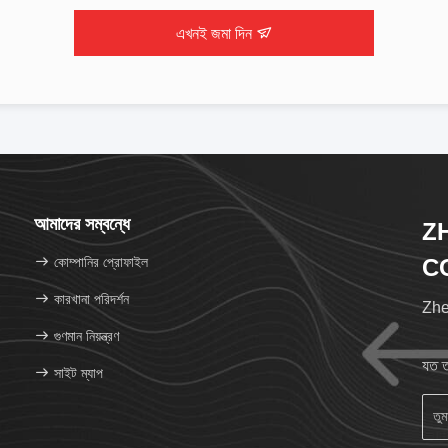
এখনই জমা দিন
আমাদের সম্বন্ধে
Z
কোম্পানির প্রোফাইল
CO
কারখানা পরিদর্শন
Zhen
গুণমান নিয়ন্ত্রণ
যত ত
সাইট ম্যাপ