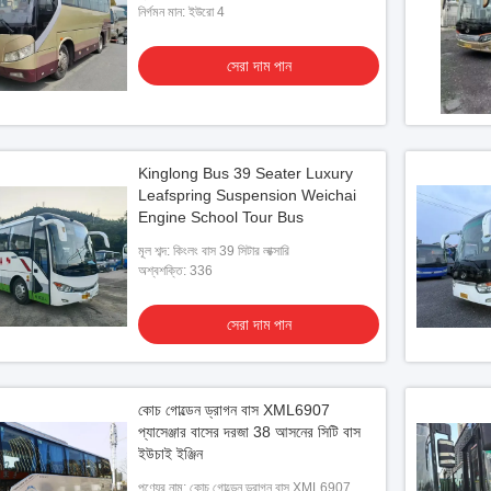
নির্গমন মান: ইউরো 4
সেরা দাম পান
Kinglong Bus 39 Seater Luxury
Leafspring Suspension Weichai
Engine School Tour Bus
মূল শব্দ: কিংলং বাস 39 সিটার লাক্সারি
অশ্বশক্তি: 336
সেরা দাম পান
কোচ গোল্ডেন ড্রাগন বাস XML6907
প্যাসেঞ্জার বাসের দরজা 38 আসনের সিটি বাস
ইউচাই ইঞ্জিন
পণ্যের নাম: কোচ গোল্ডেন ড্রাগন বাস XML6907