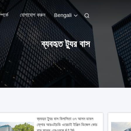
পর্কে
যোগাযোগ করুন
Bengali
ব্যবহৃত ট্যুর বাস
ব্যবহৃত ট্যুর বাস বিলাসিতা ৩৭ আসন ডাবল
ফ্লোর আরএইচডি ওয়েচাই ইঞ্জিন ডিজেল কোচ
বাস সানলং এসএলকে 6126