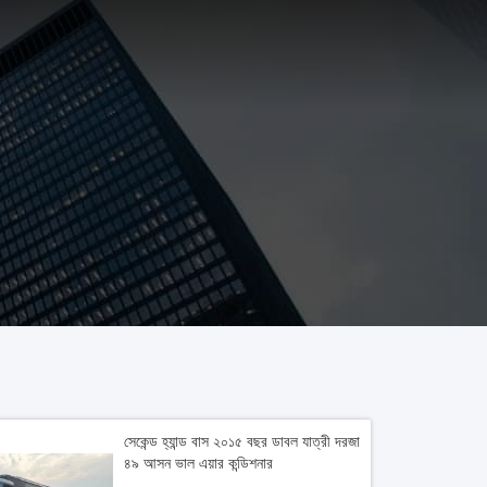
সেকেন্ড হ্যান্ড বাস ২০১৫ বছর ডাবল যাত্রী দরজা
৪৯ আসন ভাল এয়ার কন্ডিশনার