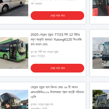
শর্ত: ব্যবহৃত
সেরা দাম পান
2020 সেকেন্ড হ্যান্ড 77/23 সিট 12 মিটার
মসৃণ আকৃতি ব্যবহৃত Yutong6120 সিএনজি
াত্রী কোচ / Zhongtong ইউরো
বাস ডাবল ডোর
ন 47 আসন কোচ বাস
মূল শব্দ: সিটি বাস সেকেন্ড হ্যান্ড
আসন: 77/23
েরা দাম পান
সেরা দাম পান
সেকেন্ড হ্যান্ড বাস কিংলং কোচ ৩৯ টি আসন
এক্সএমকিউ৬১২৯ বিলাসবহুল গ্রুপ যাত্রী পরিবহন
এ/সি
মূলশব্দ: সেকেন্ড হ্যান্ড বাস
অশ্বশক্তি: 336