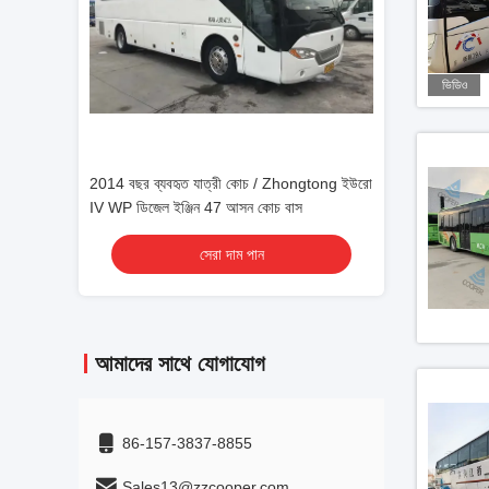
ভিডিও
Zhongtong ইউরো
2014 বছর ব্যবহৃত যাত্রী কোচ / Zhongtong ইউরো
2014 বছর ব্যবহৃত য
বাস
IV WP ডিজেল ইঞ্জিন 47 আসন কোচ বাস
IV WP ডিজেল ইঞ্জি
সেরা দাম পান
স
আমাদের সাথে যোগাযোগ
86-157-3837-8855
Sales13@zzcooper.com