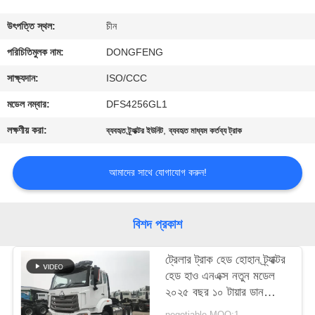
নিয়ন্ত্রণ
উৎপত্তি স্থল:
চীন
যোগাযোগ
পরিচিতিমুলক নাম:
DONGFENG
করুন
সাক্ষ্যদান:
ISO/CCC
মডেল নম্বার:
DFS4256GL1
উদ্ধৃতির
লক্ষণীয় করা:
,
ব্যবহৃত ট্র্যাক্টর ইউনিট
ব্যবহৃত মাধ্যম কর্তব্য ট্রাক
জন্য
আবেদন
আমাদের সাথে যোগাযোগ করুন!
সাইট
বিশদ প্রকাশ
ম্যাপ
ট্রেলার ট্রাক হেড হোহান ট্র্যাক্টর
হেড হাও এনএক্স নতুন মডেল
গোপনীয়তা
২০২৫ বছর ১০ টায়ার ডান
নীতি
হাতের ড্রাইভ
negotiable MOQ:1