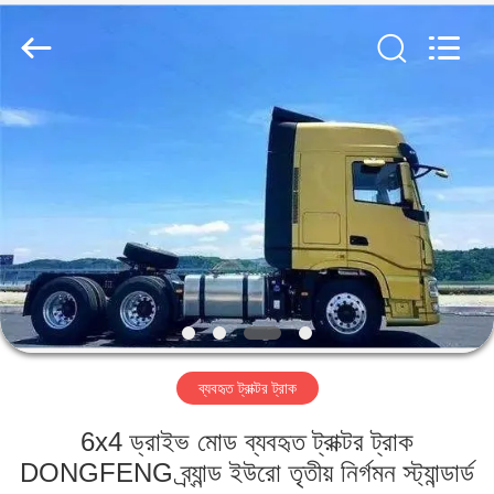
ZHENGZHOU
COOPER
INDUSTRY
CO.,
LTD..
All
Rights
Reserved.
বাড়ি
পণ্য
আমাদের
সম্পর্কে
কারখানা
ব্যবহৃত ট্রাক্টর ট্রাক
ভ্রমণ
6x4 ড্রাইভ মোড ব্যবহৃত ট্রাক্টর ট্রাক
মান
DONGFENG ব্র্যান্ড ইউরো তৃতীয় নির্গমন স্ট্যান্ডার্ড