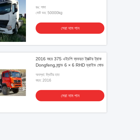
রঙ: সাদা
মোট ভর: 50000kg
সেরা দাম পান
2016 বছর 375 এইচপি ব্যবহৃত ট্রাক্টর ট্রাক
Dongfeng ব্র্যান্ড 6 × 6 RHD ড্রাইভ মোড
অবস্থা: দ্বিতীয় হাত
বছর: 2016
সেরা দাম পান