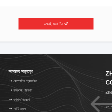
এখনই জমা দিন
আমাদের সম্বন্ধে
Z
কোম্পানির প্রোফাইল
CO
কারখানা পরিদর্শন
Zhen
গুণমান নিয়ন্ত্রণ
যত ত
সাইট ম্যাপ