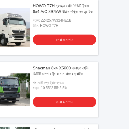
HOWO T7H ব্যবহৃত হেভি ডিউটি ​​ট্রাক
6x4 A/C 397kW ইঞ্জিন শক্তি সহ ড্রাইভ
মডেল: ZZ4257W324HE1B
টাইপ: HOWO T7H
সেরা দাম পান
Shacman 8x4 X5000 ব্যবহৃত হেভি
ডিউটি ​​ডাম্পার ট্রাক বাম হাতের ড্রাইভ
নাম: ভারী শুল্ক ট্রাক ব্যবহৃত
মাত্রা: 10.55*2.55*3.5মি
সেরা দাম পান