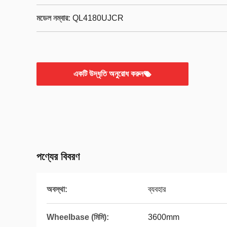
মডেল নম্বার:
QL4180UJCR
একটি উদ্ধৃতি অনুরোধ করুন
পণ্যের বিবরণ
অবস্থা:
ব্যবহার
Wheelbase (মিমি):
3600mm