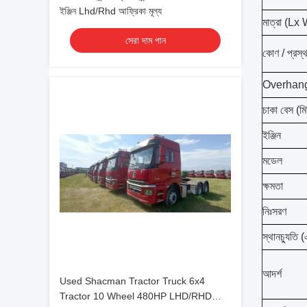
ইঞ্জিন Lhd/Rhd আফ্রিকা মূল্য
মাত্রা (Lx
সেরা দাম পান
কোণ / প্রস্
Overhang (
চাকা বেস (মি
ইঞ্জিন
মডেল
ক্ষমতা
নিঃসরণ
স্থানচ্যুতি 
আদর্শ
Used Shacman Tractor Truck 6x4
Tractor 10 Wheel 480HP LHD/RHD