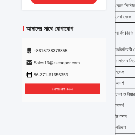
ব্রেক সিস্টেম
সেবা ব্রেক
আমাদের সাথে যোগাযোগ
পার্কিং বিরতি
অক্জিলিয়ারী 
+8615738378855
চালানোর সিস্
Sales13@zzcooper.com
মডেল
86-371-61656353
আদর্শ
যোগাযোগ করুন
চাকা ও টায়ার
আদর্শ
উপাদান
পরিমাণ