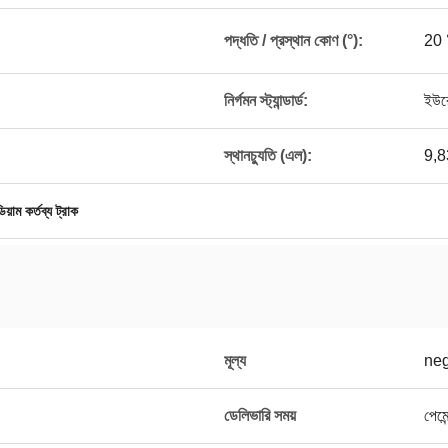
পদ্ধতি / প্রস্থান কোণ (°):
20 
নির্গমন স্ট্যান্ডার্ড:
ইউর
স্থানচ্যুতি (এল):
9,8
িয়াম কর্তব্য ট্রাক
মূল্য
neg
ডেলিভারি সময়
পেমে