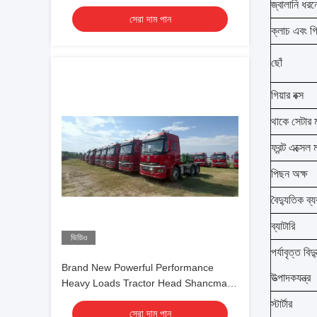
Africa PRICE
জ্বালানি ধরন
সেরা দাম পান
ক্লাচ এবং গিয
ছোঁ
গিয়ার বক্স
থাকে সেটার ম
ফ্রন্ট এক্সেল
পিছন অক্ষ
বৈদ্যুতিক ব্য
ব্যাটারি
ভিডিও
পর্যাবৃত্ত বিদ্
Brand New Powerful Performance
উত্পাদকযন্ত্র
Heavy Loads Tractor Head Shancman
480hp 6-Cylinders Yuchai Engine
স্টার্টার
সেরা দাম পান