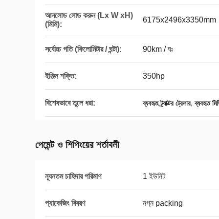
আনলোড লোড করুন (Lx W xH)
6175x2496x3350mm
(মিমি):
সর্বোচ্চ গতি (কিলোমিটার / ঘন্টা):
90km / ঘঃ
ইঞ্জিন শক্তি:
350hp
বিশেষভাবে তুলে ধরা:
,
ব্যবহৃত ট্র্যাক্টর ট্রেলার
ব্যবহৃত মিড
পেমেন্ট ও শিপিংয়ের শর্তাবলী
ন্যূনতম চাহিদার পরিমাণ
1 ইউনিট
প্যাকেজিং বিবরণ
নগ্ন packing