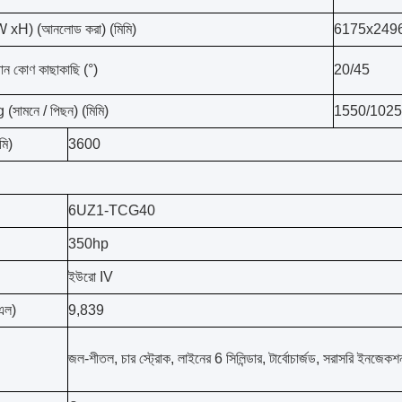
 W xH) (আনলোড করা) (মিমি)
6175x249
থান কোণ কাছাকাছি (°)
20/45
সামনে / পিছন) (মিমি)
1550/1025
মি)
3600
6UZ1-TCG40
350hp
ইউরো IV
(এল)
9,839
জল-শীতল, চার স্ট্রোক, লাইনের 6 সিলিন্ডার, টার্বোচার্জড, সরাসরি ইনজেকশ