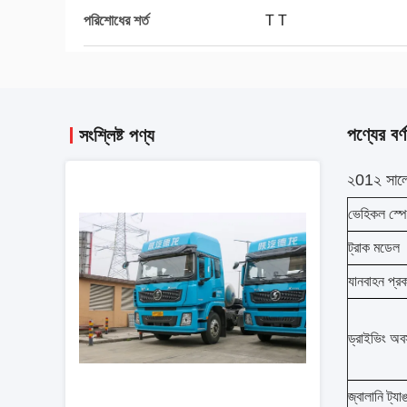
পরিশোধের শর্ত
T T
পণ্যের বর্ণ
সংশ্লিষ্ট পণ্য
২01২ সালে ই
ভেহিকল স্প
ট্রাক মডেল
যানবাহন প্র
ড্রাইভিং অব
জ্বালানি ট্যা