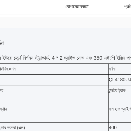
যোগানের ক্ষমতা
প্রত
না
উরো চতুর্থ নির্গমন স্ট্যান্ডার্ড, 4 * 2 ড্রাইভ মোড এবং 350 এইচপি ইঞ্জিন পা
েসিফিকেশন
বর্ণনা
QL4180U
কার
ট্র্যাক্টর ট্রাক
স্থান
বাম হাত ড্রাইভ
ঙ্কার ক্ষমতা (এল)
400