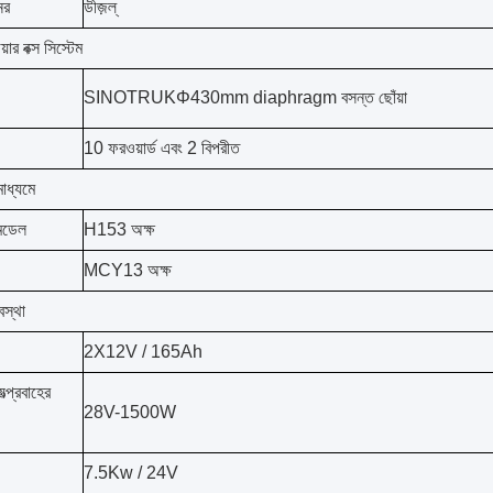
ের
ডীজ়ল্
়ার বক্স সিস্টেম
SINOTRUKΦ430mm diaphragm বসন্ত ছোঁয়া
10 ফরওয়ার্ড এবং 2 বিপরীত
াধ্যমে
 মডেল
H153 অক্ষ
MCY13 অক্ষ
বস্থা
2X12V / 165Ah
যুত্প্রবাহের
28V-1500W
7.5Kw / 24V