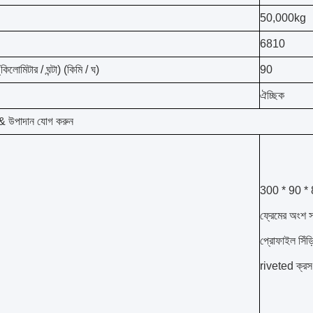
50,000kg
6810
(কিলোমিটার / ঘন্টা) (কিমি / ঘ)
90
ঐচ্ছিক
 উপাদান যোগ করুন
300 * 90 * 8 
ফ্রেমের অংশ স
প্রোফাইল সিঁড়ি
riveted ক্রস