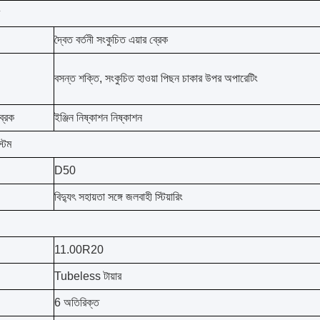
দ্বৈত বর্তনী সংকুচিত এয়ার ব্রেক
বসন্ত শক্তি, সংকুচিত হাওয়া পিছন চাকার উপর অপারেটিং
ব্রেক
ইঞ্জিন নিষ্কাশন নিষ্কাশন
টেম
D50
বিদ্যুৎ সহায়তা সঙ্গে জলবাহী স্টিয়ারিং
11.00R20
Tubeless টায়ার
6 অতিরিক্ত