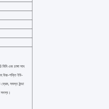
মিমি এবং চাঙ্গা সাব
হ উচ্চ-শক্তি ইউ-
 ফ্রেম, সমস্ত ঠান্ডা
 সদস্য।