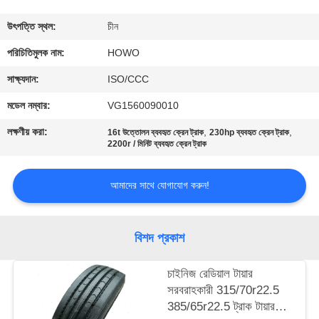
নিয়ন্ত্রণ
উৎপত্তি স্থল:
চীন
যোগাযোগ
পরিচিতিমুলক নাম:
HOWO
করুন
সাক্ষ্যদান:
ISO/CCC
মডেল নম্বার:
VG1560090010
উদ্ধৃতির
লক্ষণীয় করা:
,
,
16t উত্তোলন ব্যবহৃত ক্রেন ট্রাক
230hp ব্যবহৃত ক্রেন ট্রাক
জন্য
2200r / মিনিট ব্যবহৃত ক্রেন ট্রাক
আবেদন
আমাদের সাথে যোগাযোগ করুন!
সাইট
বিশদ প্রকাশ
ম্যাপ
চাইনিজ রেডিয়াল টায়ার
গোপনীয়তা
সরবরাহকারী 315/70r22.5
385/65r22.5 ট্রাক টায়ার
নীতি