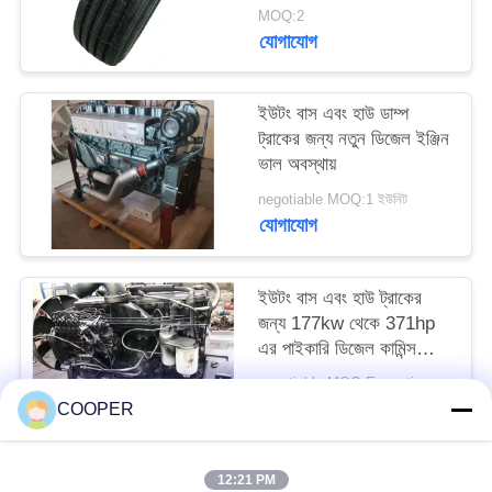
বাসের টায়ার সস্তা দামে
MOQ:2
যোগাযোগ
ইউটং বাস এবং হাউ ডাম্প
ট্রাকের জন্য নতুন ডিজেল ইঞ্জিন
ভাল অবস্থায়
negotiable MOQ:1 ইউনিট
যোগাযোগ
ইউটং বাস এবং হাউ ট্রাকের
জন্য 177kw থেকে 371hp
এর পাইকারি ডিজেল কামিন্স
ইঞ্জিন
negotiable MOQ:Exception : INVALID_FETCH - getIP() ERROR
যোগাযোগ
COOPER
12:21 PM