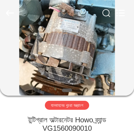
ZHENGZHOU
COOPER
INDUSTRY
CO.,
LTD..
All
Rights
Reserved.
বাড়ি
পণ্য
আমাদের
সম্পর্কে
কারখানা
যানবাহনের খুচরা যন্ত্রাংশ
ভ্রমণ
ইন্টিগ্রাল অল্টারনেটর Howo ব্র্যান্ড
মান
VG1560090010