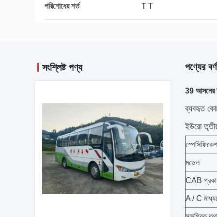
পরিশোধের শর্ত
T T
পণ্যের বর্ণ
সংশ্লিষ্ট পণ্য
39 আসনের বি
ব্যবহৃত
ইউরো তৃতীয় ন
স্পেসিফিকেশ
মডেল
CAB প্রকা
A / C মাধ্য
সামগ্রিক তথ