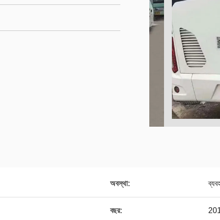
অবস্থা:
ব্যব
বছর:
20