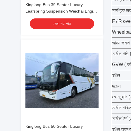
Kinglong Bus 39 Seater Luxury
সামগ্রিক মা
Leafspring Suspension Weichai Engine
School Tour Bus
F / R ove
সেরা দাম পান
Wheelbase
আসন ক্ষমতা
সর্বোচ্চ গতি 
GVW (কেজ
ইঞ্জিন
মডেল
স্থানচ্যুতি 
সর্বোচ্চ শক
সর্বোচ্চ টর্
Kinglong Bus 50 Seater Luxury
ইঞ্জিন অবস্থ