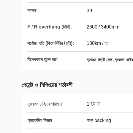
আসন:
39
F / R overhang (মিমি):
2600 / 3400mm
সর্বোচ্চ গতি (কিলোমিটার / ঘন্টা):
130km / ঘঃ
বিশেষভাবে তুলে ধরা:
,
ব্যবহৃত যাত্রী কোচ
ব্যবহৃত মোট
পেমেন্ট ও শিপিংয়ের শর্তাবলী
ন্যূনতম চাহিদার পরিমাণ
1 ইউনিট
প্যাকেজিং বিবরণ
নগ্ন packing