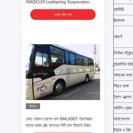
XMQ6129 Leafspring Suspension
Weichai Engine 336hp Tour Bus
ব্যাটারি
সেরা দাম পান
উত্পাদক
আদর্শ
নির্গমন স্ট্যান্ড
বন্দুকাদির কাঠ
সামনের অক্ষ
পিছন অক্ষ
ট্যাগ এক্সেল
ভিডিও
সার্ভিস ব্রেক
কোচ গোল্ডেন ড্রাগন বাস XML6907 প্যাসেঞ্জার
সাসপেনশন
বাসের দরজা 38 আসনের সিটি বাস ইউচাই ইঞ্জিন
টায়ার ও রিম