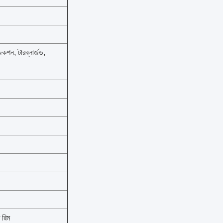
কশন, টারব্লার্জড,
 রিম