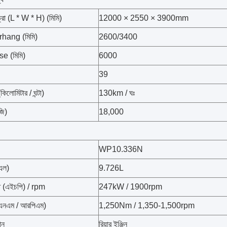
ত্রা (L * W * H) (মিমি)
12000 × 2550 × 3900mm
rhang (মিমি)
2600/3400
 (মিমি)
6000
39
(কিলোমিটার / ঘন্টা)
130km / ঘঃ
ি)
18,000
WP10.336N
(এল)
9.726L
্তি (এইচপি) / rpm
247kW / 1900rpm
ক (এনএম / আরপিএম)
1,250Nm / 1,350-1,500rpm
ান
রিয়ার ইঞ্জিন