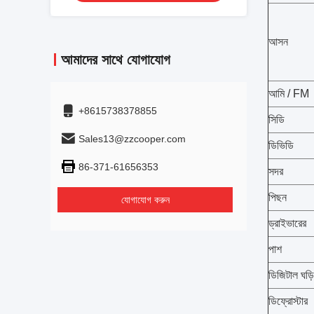
আসন
আমাদের সাথে যোগাযোগ
আমি / FM
+8615738378855
সিডি
Sales13@zzcooper.com
ডিভিডি
86-371-61656353
সদর
পিছন
যোগাযোগ করুন
ড্রাইভারের
পাশ
ডিজিটাল ঘড়ি
ডিফ্রোস্টার