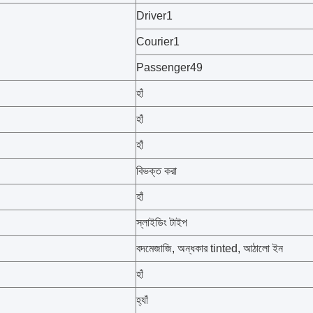
Driver1
Courier1
Passenger49
হাঁ
হাঁ
হাঁ
বিভক্ত করা
হাঁ
স্লাইডিং টাইপ
বদমেজাজি, অন্ধকার tinted, আঠালো ইন
হাঁ
হ্যাঁ