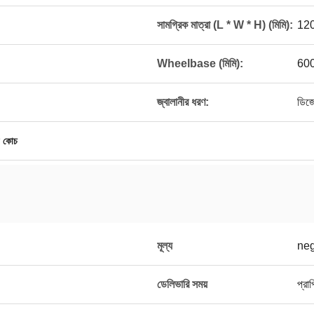
সামগ্রিক মাত্রা (L * W * H) (মিমি):
12
Wheelbase (মিমি):
60
জ্বালানীর ধরণ:
ডিজ
র কোচ
মূল্য
neg
ডেলিভারি সময়
প্রা