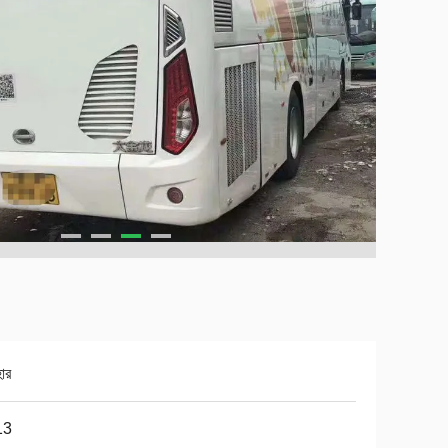
হার
13