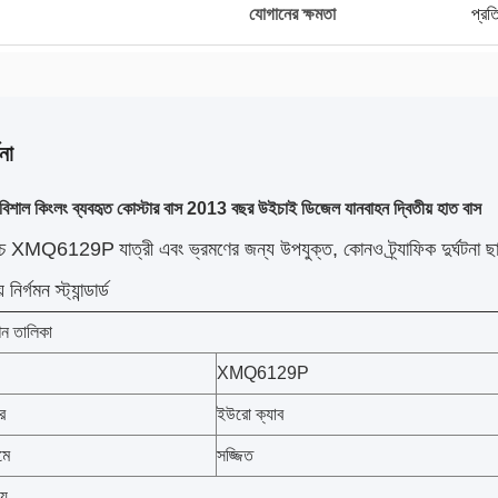
যোগানের ক্ষমতা
প্রত
না
শাল কিংলং ব্যবহৃত কোস্টার বাস 2013 বছর উইচাই ডিজেল যানবাহন দ্বিতীয় হাত বাস
 কোচ XMQ6129P
যাত্রী এবং ভ্রমণের জন্য উপযুক্ত, কোনও ট্র্যাফিক দুর্ঘটনা ছ
ির্গমন স্ট্যান্ডার্ড
ন তালিকা
XMQ6129P
র
ইউরো ক্যাব
মে
সজ্জিত
্য