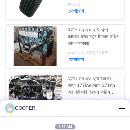
বাসের টায়ার সস্তা দামে
MOQ:2
যোগাযোগ
ইউটং বাস এবং হাউ ডাম্প
ট্রাকের জন্য নতুন ডিজেল ইঞ্জিন
ভাল অবস্থায়
negotiable MOQ:1 ইউনিট
যোগাযোগ
ইউটং বাস এবং হাউ ট্রাকের
জন্য 177kw থেকে 371hp
এর পাইকারি ডিজেল কামিন্স
ইঞ্জিন
negotiable MOQ:Exception : INVALID_FETCH - getIP() ERROR
যোগাযোগ
COOPER
2:56 AM