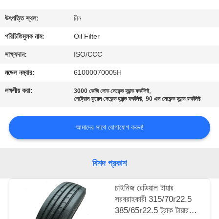
নিয়ন্ত্রণ
উৎপত্তি স্থল:
চীন
যোগাযোগ
পরিচিতিমুলক নাম:
Oil Filter
করুন
সাক্ষ্যদান:
ISO/CCC
মডেল নম্বার:
61000070005H
উদ্ধৃতির
লক্ষণীয় করা:
,
3000 কেজি লোড সেকেন্ড হ্যান্ড ফর্কলিফ্ট
,
জন্য
পেট্রোল ফুয়েল সেকেন্ড হ্যান্ড ফর্কলিফ্ট
90 এল সেকেন্ড হ্যান্ড ফর্কলিফ্ট
আবেদন
আমাদের সাথে যোগাযোগ করুন!
সাইট
বিশদ প্রকাশ
ম্যাপ
চাইনিজ রেডিয়াল টায়ার
গোপনীয়তা
সরবরাহকারী 315/70r22.5
385/65r22.5 ট্রাক টায়ার
নীতি