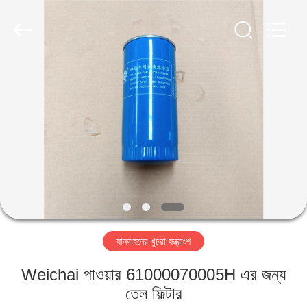
ZHENGZHOU
COOPER
INDUSTRY
CO.,
LTD..
All
Rights
Reserved.
বাড়ি
পণ্য
আমাদের
সম্পর্কে
কারখানা
যানবাহনের খুচরা যন্ত্রাংশ
ভ্রমণ
Weichai পাওয়ার 61000070005H এর জন্য
মান
তেল ফিল্টার