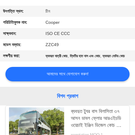
নিয়ন্ত্রণ
উৎপত্তি স্থল:
চীন
যোগাযোগ
পরিচিতিমুলক নাম:
Cooper
করুন
সাক্ষ্যদান:
ISO CE CCC
মডেল নম্বার:
ZZC49
উদ্ধৃতির
লক্ষণীয় করা:
,
,
ব্যবহৃত যাত্রী কোচ
দ্বিতীয় হাত বাস এবং কোচ
ব্যবহৃত মোটর কোচ
জন্য
আবেদন
আমাদের সাথে যোগাযোগ করুন!
সাইট
বিশদ প্রকাশ
ম্যাপ
ব্যবহৃত ট্যুর বাস বিলাসিতা ৩৭
আসন ডাবল ফ্লোর আরএইচডি
গোপনীয়তা
ওয়েচাই ইঞ্জিন ডিজেল কোচ বাস
নীতি
সানলং এসএলকে 6126
negotation MOQ:1