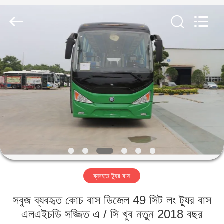
ZHENGZHOU
COOPER
INDUSTRY
CO.,
LTD..
All
Rights
Reserved.
বাড়ি
পণ্য
আমাদের
সম্পর্কে
কারখানা
ব্যবহৃত ট্যুর বাস
ভ্রমণ
সবুজ ব্যবহৃত কোচ বাস ডিজেল 49 সিট লং ট্যুর বাস
মান
এলএইচডি সজ্জিত এ / সি খুব নতুন 2018 বছর