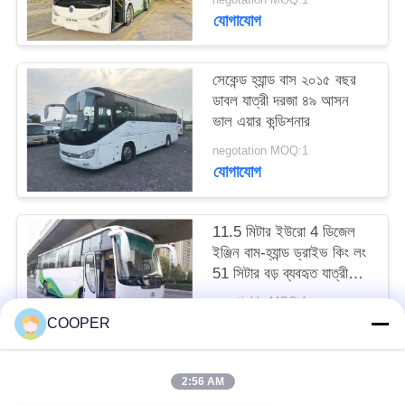
যোগাযোগ
সেকেন্ড হ্যান্ড বাস ২০১৫ বছর
ডাবল যাত্রী দরজা ৪৯ আসন
ভাল এয়ার কন্ডিশনার
negotation MOQ:1
যোগাযোগ
11.5 মিটার ইউরো 4 ডিজেল
ইঞ্জিন বাম-হ্যান্ড ড্রাইভ কিং লং
51 সিটার বড় ব্যবহৃত যাত্রীবাহী
বাস
negotiable MOQ:1
যোগাযোগ
COOPER
2:56 AM
সব