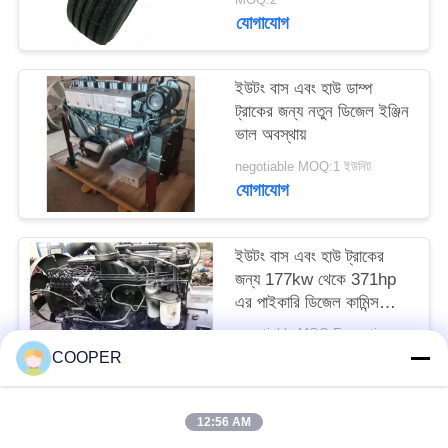
যোগাযোগ
ইউটং বাস এবং হাউ ডাম্প
ট্রাকের জন্য নতুন ডিজেল ইঞ্জিন
ভাল অবস্থায়
negotiable MOQ:1 ইউনিট
যোগাযোগ
ইউটং বাস এবং হাউ ট্রাকের
জন্য 177kw থেকে 371hp
এর পাইকারি ডিজেল কামিন্স
ইঞ্জিন
negotiable MOQ:Exception : INVALID_FETCH - getIP() ERROR
যোগাযোগ
COOPER
12:56 AM
সব