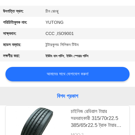
নিয়ন্ত্রণ
উৎপত্তি স্থল:
চীন ঝেংঝু
যোগাযোগ
পরিচিতিমুলক নাম:
YUTONG
করুন
সাক্ষ্যদান:
CCC ,ISO9001
মডেল নম্বার:
ইন্টারকুলড সিলিকন টিউব
উদ্ধৃতির
লক্ষণীয় করা:
,
ইউটাং বাস পার্টস
ইউটং স্পেয়ার পার্টস
জন্য
আবেদন
আমাদের সাথে যোগাযোগ করুন!
সাইট
বিশদ প্রকাশ
ম্যাপ
চাইনিজ রেডিয়াল টায়ার
সরবরাহকারী 315/70r22.5
গোপনীয়তা
385/65r22.5 ট্রাক টায়ার
নীতি
বাসের টায়ার সস্তা দামে
MOQ:2