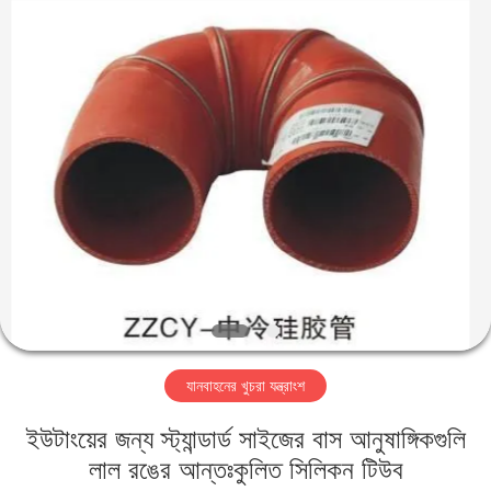
ZHENGZHOU
COOPER
INDUSTRY
CO.,
LTD..
All
Rights
Reserved.
বাড়ি
পণ্য
আমাদের
সম্পর্কে
কারখানা
যানবাহনের খুচরা যন্ত্রাংশ
ভ্রমণ
ইউটাংয়ের জন্য স্ট্যান্ডার্ড সাইজের বাস আনুষাঙ্গিকগুলি
মান
লাল রঙের আন্তঃকুলিত সিলিকন টিউব