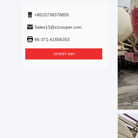
+8615738378855
Sales13@zzcooper.com
86-371-61656353
যোগাযোগ করুন