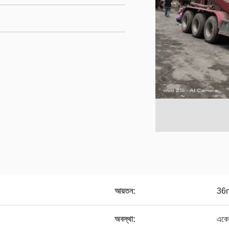
আয়তন:
36
অবস্থা:
একেব