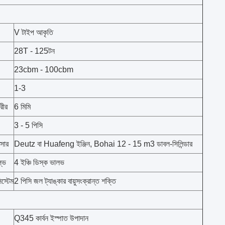
V টাইপ আকৃতি
28T - 125টন
23cbm - 100cbm
1-3
রীর
6 মিমি
3 - 5 পিসি
েসার
Deutz বা Huafeng ইঞ্জিন, Bohai 12 - 15 m3 ডাবল-সিলিন্ডার
ল্ভ
4 ইঞ্চি ডিস্ক ভালভ
িস্টেম
2 পিসি জল ট্যাঙ্কার বায়ুসংক্রান্ত শক্তি
Q345 কার্বন ইস্পাত উপাদান