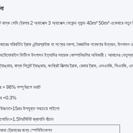
না
ন্ট বাল্ক সেমি ট্রেলার 2 অ্যালেক্স 3 অ্যালেক্স সেকেন্ড হ্যান্ড 40m³ 50m³ একেবারে নতুন ট
আকারের পরিবর্তিত ট্রাক এন্টারপ্রাইজ যা পণ্যের নকশা, বৈজ্ঞানিক গবেষণার উন্নয়ন, উৎ
অটোমোবাইল ফিটিংস উৎপাদন ইত্যাদির সহায়ক কোম্পানিগুলির অধিকারী। আমাদের নেতৃস্থানীয় 
্যাঙ্কার, বাল্ক সিমেন্ট ট্যাঙ্কার, কংক্রিট মিক্সার ট্রাক, রেকার ট্রাক, এলএনজি, সিএনজি, 
র > 98% সম্পূর্ণরূপে ভরাট
 হার <0.3%
ি উচ্চতা>15m উপযুক্ত সবচেয়ে সাইলো
লোডিং>1.5টন/মিনিট জ্বালানি বাঁচান
ট আধা ট্রেলারের জন্য স্পেসিফিকেশন