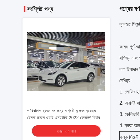
পণ্যের বর্ণ
সংশ্লিষ্ট পণ্য
ব্যবহৃত সিমে
আমরা পূর্ণ-
বাণিজ্য এবং 
কণা উপাদান ট
বৈশিষ্ট্য:
1. লোডিং হা
2. অবশিষ্ট
পারিবারিক ব্যবহারের জন্য সাশ্রয়ী মূল্যের ব্যবহৃত
3. ডেলিভার
টেসলা মডেল ওয়াই এসইউভি 2022 ফেসলিফ্ট রিয়ার-
হুইল ড্রাইভ সংস্করণ
4. দ্রুত আন
সেরা দাম পান
বাল্ক সিমেন্