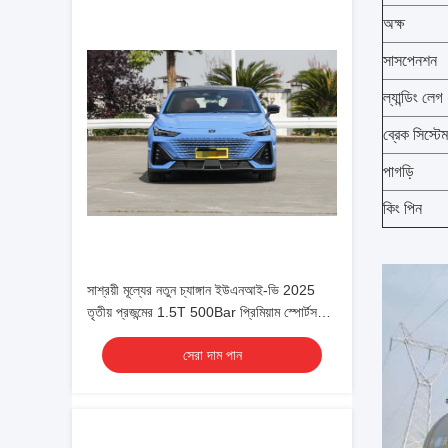
অক্ষ
সাসপেনশন
ল্যান্ডিং লেগ
ব্রেক সিস্টেম
পাগড়ি
কিং পিন
সাশ্রয়ী মূল্যের নতুন চ্যাঙ্গান ইউএনআই-ভি 2025
তৃতীয় প্রজন্মের 1.5T 500Bar প্রিমিয়াম স্পোর্টস
সংস্করণ পরিবারের ব্যবহারের জন্য রফতানির জন্য
সেরা দাম পান