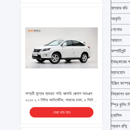
বাল্কার বডি
আকৃতি
পেলোড
আয়তন
কম্পার্টমেন্ট
ট্যাঙ্কারের শ
ম্যানহোল
ইঞ্জিন কম্প্র
সাশ্রয়ী মূল্যের ব্যবহৃত গাড়ি লাক্সারি লেক্সাস আরএক্স
নিষ্কাশন ভা
২০১৩ ২.৭ লিটার অটোমেটিক, সামনের চাকা, ৫ সিটের,
স্প্রি কুলিং স
পরিবারের ব্যবহারের জন্য
সেরা দাম পান
চ্যাসিস
প্রধান রশ্মি