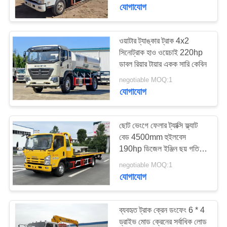
নিয়ন্ত্রণ
যোগাযোগ
যোগাযোগ
ওয়াটার ট্যাঙ্কার ট্রাক 4x2
199
সিনোট্রাক হাও ওয়েচাই 220hp
করুন
ডাবল রিয়ার টায়ার একক সারি কেবিন
ব্যবহৃত মিনি বাস
negotiable MOQ:1
উদ্ধৃতির
যোগাযোগ
জন্য
আবেদন
ছোট ভেংগে ফেলার ট্যাক্সি ফ্ল্যাট
বেড 4500mm হুইলবেস
190hp ডিজেল ইঞ্জিন ছয় গতি
189
সাইট
ম্যানুয়াল
negotiable MOQ:1
ম্যাপ
যোগাযোগ
ব্যবহৃত ট্রাক্টর ট্রাক
গোপনীয়তা
ব্যবহৃত ট্রাক ক্রেন ডংফেং 6 * 4
নীতি
ড্রাইভ মোড ক্রেনের সর্বাধিক লোড