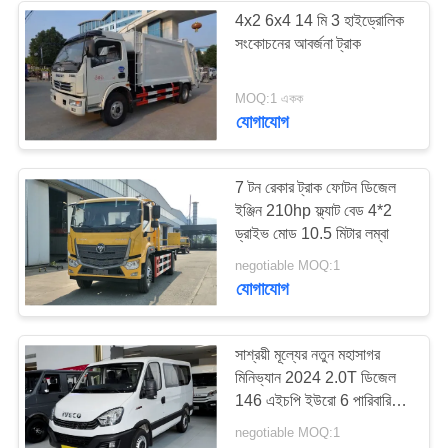
4x2 6x4 14 মি 3 হাইড্রোলিক
সংকোচনের আবর্জনা ট্রাক
226
MOQ:1 একক
ব্যবহৃত ট্যুর বাস
যোগাযোগ
7 টন রেকার ট্রাক ফোটন ডিজেল
ইঞ্জিন 210hp ফ্ল্যাট বেড 4*2
ড্রাইভ মোড 10.5 মিটার লম্বা
128
negotiable MOQ:1
যোগাযোগ
ব্যবহৃত কার্গো ট্রাক
সাশ্রয়ী মূল্যের নতুন মহাসাগর
মিনিভ্যান 2024 2.0T ডিজেল
146 এইচপি ইউরো 6 পারিবারিক
মিনিভ্যান রপ্তানির জন্য
negotiable MOQ:1