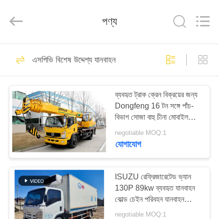
ZHENGZHOU
COOPER
INDUSTRY
পণ্য
CO.,
LTD..
All
Rights
Reserved.
বাড়ি
160
এসপিভি বিশেষ উদ্দেশ্য যানবাহন
ব্যবহৃত কোস্টার বাস
পণ্য
ব্যবহৃত ট্রাক ক্রেন বিক্রয়ের জন্য
Dongfeng 16 টন সঙ্গে পাঁচ-
আমাদের
বিভাগ সোজা বাহু চীনা মোবাইল
সম্পর্কে
ক্রেন
negotiable MOQ:1
যোগাযোগ
908
কারখানা
ভ্রমণ
ISUZU রেফ্রিজারেটেড ভ্যান
ব্যবহৃত Yutong বাস
130P 89kw ব্যবহৃত যানবাহন
কোল্ড চেইন পরিবহন যানবাহন
মান
ডিজেল 98km/H
negotiable MOQ:1