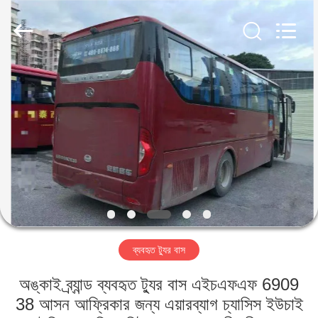
ZHENGZHOU
COOPER
INDUSTRY
CO.,
LTD..
All
Rights
Reserved.
বাড়ি
পণ্য
আমাদের
সম্পর্কে
কারখানা
ব্যবহৃত ট্যুর বাস
ভ্রমণ
অঙ্কাই ব্র্যান্ড ব্যবহৃত ট্যুর বাস এইচএফএফ 6909
মান
38 আসন আফ্রিকার জন্য এয়ারব্যাগ চ্যাসিস ইউচাই