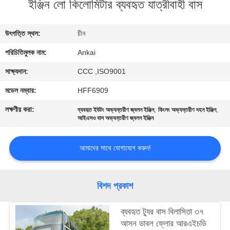
ইঞ্জিন লো কিলোমিটার ব্যবহৃত যাত্রীবাহী বাস
নিয়ন্ত্রণ
উৎপত্তি স্থল:
চীন
যোগাযোগ
পরিচিতিমুলক নাম:
Ankai
করুন
সাক্ষ্যদান:
CCC ,ISO9001
উদ্ধৃতির
মডেল নম্বার:
HFF6909
জন্য
লক্ষণীয় করা:
,
,
ব্যবহৃত ইউটং অভ্যন্তরীণ জ্বলন ইঞ্জিন
কিংলং অভ্যন্তরীণ দহন ইঞ্জিন
আইএসও বাস অভ্যন্তরীণ জ্বলন ইঞ্জিন
আবেদন
আমাদের সাথে যোগাযোগ করুন!
সাইট
ম্যাপ
বিশদ প্রকাশ
গোপনীয়তা
ব্যবহৃত ট্যুর বাস বিলাসিতা ৩৭
নীতি
আসন ডাবল ফ্লোর আরএইচডি