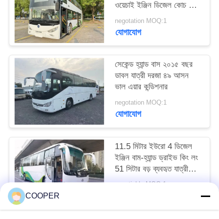
ওয়েচাই ইঞ্জিন ডিজেল কোচ বাস
সানলং এসএলকে 6126
negotation MOQ:1
যোগাযোগ
সেকেন্ড হ্যান্ড বাস ২০১৫ বছর
ডাবল যাত্রী দরজা ৪৯ আসন
ভাল এয়ার কন্ডিশনার
negotation MOQ:1
যোগাযোগ
11.5 মিটার ইউরো 4 ডিজেল
ইঞ্জিন বাম-হ্যান্ড ড্রাইভ কিং লং
51 সিটার বড় ব্যবহৃত যাত্রীবাহী
বাস
negotiable MOQ:1
যোগাযোগ
COOPER