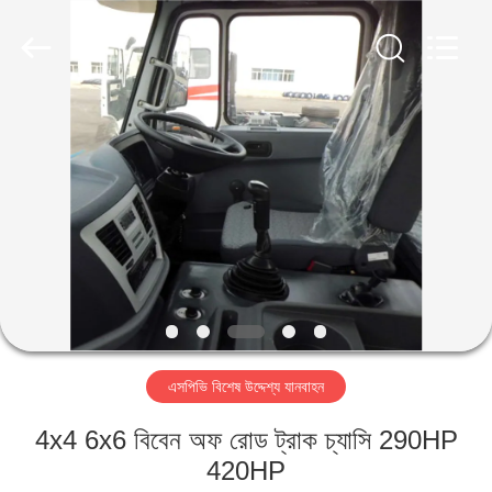
ZHENGZHOU
COOPER
INDUSTRY
CO.,
LTD..
All
Rights
Reserved.
বাড়ি
পণ্য
আমাদের
সম্পর্কে
কারখানা
এসপিভি বিশেষ উদ্দেশ্য যানবাহন
ভ্রমণ
4x4 6x6 বিবেন অফ রোড ট্রাক চ্যাসি 290HP
মান
420HP