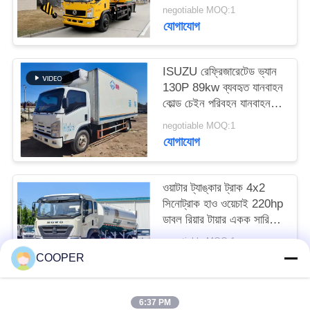
মোবাইল ক্রেন
negotiable MOQ:1
যোগাযোগ
ISUZU রেফ্রিজারেটেড ভ্যান
130P 89kw ব্যবহৃত যানবাহন
কোল্ড চেইন পরিবহন যানবাহন
ডিজেল 98km/H
negotiable MOQ:1
যোগাযোগ
ওয়াটার ট্যাঙ্কার ট্রাক 4x2
সিনোট্রাক হাও ওয়েচাই 220hp
ডাবল রিয়ার টায়ার একক সারি
কেবিন
negotiable MOQ:1
যোগাযোগ
COOPER
6:37 PM