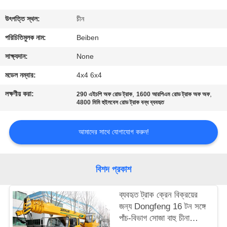
নিয়ন্ত্রণ
উৎপত্তি স্থল:
চীন
যোগাযোগ
পরিচিতিমুলক নাম:
Beiben
করুন
সাক্ষ্যদান:
None
মডেল নম্বার:
4x4 6x4
উদ্ধৃতির
লক্ষণীয় করা:
,
,
290 এইচপি অফ রোড ট্রাক
1600 আরপিএম রোড ট্রাক অফ অফ
জন্য
4800 মিমি হুইলবেস রোড ট্রাক বন্ধ ব্যবহৃত
আবেদন
আমাদের সাথে যোগাযোগ করুন!
সাইট
বিশদ প্রকাশ
ম্যাপ
ব্যবহৃত ট্রাক ক্রেন বিক্রয়ের
গোপনীয়তা
জন্য Dongfeng 16 টন সঙ্গে
পাঁচ-বিভাগ সোজা বাহু চীনা
নীতি