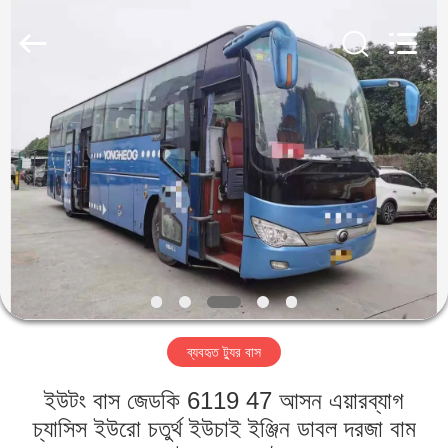
ZHENGZHOU
COOPER
INDUSTRY
CO.,
LTD..
All
Rights
Reserved.
বাড়ি
পণ্য
আমাদের
সম্পর্কে
কারখানা
ব্যবহৃত ট্যুর বাস
ভ্রমণ
ইউটং বাস জেডকি 6119 47 আসন এয়ারব্যাগ
মান
চ্যাসিস ইউরো চতুর্থ ইউচাই ইঞ্জিন ডাবল দরজা বাম