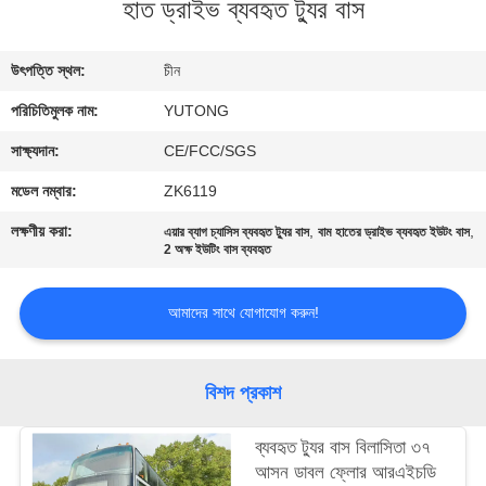
হাত ড্রাইভ ব্যবহৃত ট্যুর বাস
নিয়ন্ত্রণ
উৎপত্তি স্থল:
চীন
যোগাযোগ
পরিচিতিমুলক নাম:
YUTONG
করুন
সাক্ষ্যদান:
CE/FCC/SGS
উদ্ধৃতির
মডেল নম্বার:
ZK6119
জন্য
লক্ষণীয় করা:
,
,
এয়ার ব্যাগ চ্যাসিস ব্যবহৃত ট্যুর বাস
বাম হাতের ড্রাইভ ব্যবহৃত ইউটং বাস
2 অক্ষ ইউটিং বাস ব্যবহৃত
আবেদন
আমাদের সাথে যোগাযোগ করুন!
সাইট
ম্যাপ
বিশদ প্রকাশ
গোপনীয়তা
ব্যবহৃত ট্যুর বাস বিলাসিতা ৩৭
নীতি
আসন ডাবল ফ্লোর আরএইচডি