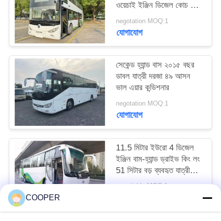
ওয়েচাই ইঞ্জিন ডিজেল কোচ বাস
সানলং এসএলকে 6126
negotation MOQ:1
যোগাযোগ
সেকেন্ড হ্যান্ড বাস ২০১৫ বছর
ডাবল যাত্রী দরজা ৪৯ আসন
ভাল এয়ার কন্ডিশনার
negotation MOQ:1
যোগাযোগ
11.5 মিটার ইউরো 4 ডিজেল
ইঞ্জিন বাম-হ্যান্ড ড্রাইভ কিং লং
51 সিটার বড় ব্যবহৃত যাত্রীবাহী
বাস
negotiable MOQ:1
যোগাযোগ
COOPER