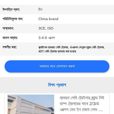
নিয়ন্ত্রণ
উৎপত্তি স্থল:
চীন
যোগাযোগ
পরিচিতিমুলক নাম:
China brand
করুন
সাক্ষ্যদান:
3CE, ISO
মডেল নম্বার:
3-4-6 এক্সেল
উদ্ধৃতির
লক্ষণীয় করা:
,
,
ফ্ল্যাটবেড ব্যবহৃত সেমি ট্রেলার
4এক্সেল সেকেন্ড হ্যান্ড সেমি ট্রেলার
জন্য
40T সেমি ট্রেলার ব্যবহার করা হয়েছে
আবেদন
আমাদের সাথে যোগাযোগ করুন!
সাইট
বিশদ প্রকাশ
ম্যাপ
ব্যবহৃত সেমি ট্রেইলার ব্র্যান্ড নিউ
গোপনীয়তা
ডাম্প ট্রেলারের সাথে 2/3/4
এক্সেল মেড ইন চায়না লোড 60
নীতি