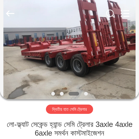
ZHENGZHOU
COOPER
INDUSTRY
CO.,
LTD..
All
Rights
Reserved.
বাড়ি
পণ্য
আমাদের
সম্পর্কে
কারখানা
দ্বিতীয় হাত সেমি ট্রেলার
ভ্রমণ
লো-ফ্ল্যাট সেকেন্ড হ্যান্ড সেমি ট্রেলার 3axle 4axle
মান
6axle সমর্থন কাস্টমাইজেশন