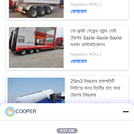
টন
Negoation MOQ:1
যোগাযোগ
লো-ফ্ল্যাট সেকেন্ড হ্যান্ড সেমি
ট্রেলার 3axle 4axle 6axle
সমর্থন কাস্টমাইজেশন
Negoation MOQ:1
যোগাযোগ
25m3 ট্যাঙ্কার ক্যাপাসিটি
নির্মাণের জন্য দ্বিতীয় হাত আধা
ট্রেলার ট্যাঙ্কার
negotiable MOQ:1 ইউনিট
যোগাযোগ
COOPER
5:57 AM