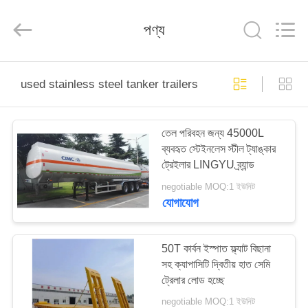
ZHENGZHOU
COOPER
INDUSTRY
পণ্য
CO.,
LTD..
All
Rights
Reserved.
বাড়ি
used stainless steel tanker trailers
পণ্য
তেল পরিবহন জন্য 45000L
ব্যবহৃত স্টেইনলেস স্টীল ট্যাঙ্কার
আমাদের
ট্রেইলার LINGYU ব্র্যান্ড
সম্পর্কে
negotiable MOQ:1 ইউনিট
যোগাযোগ
কারখানা
ভ্রমণ
50T কার্বন ইস্পাত ফ্ল্যাট বিছানা
সহ ক্যাপাসিটি দ্বিতীয় হাত সেমি
ট্রেলার লোড হচ্ছে
মান
negotiable MOQ:1 ইউনিট