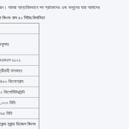
 পারেন। আমরা আন্তরিকভাবে সব গ্রাহকদের এবং বন্ধুদের যারা আমাদের
েল কিংলং বাস ৫০ সিটার বিলাসিতা
জকুমার
্সএমএল ৬১২২
ত্রীবাহী যানবাহন
৪৮০ কিলোগ্রাম
০ কিলোমিটার/ঘন্টা
,০০০ মিমি
৯৫ মিমি
কেন্ড হ্যান্ড ডিজেল কিংলং