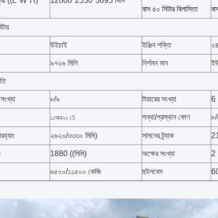
াত্রা ((L*W*H)
12000*2550*3695 মিমি
বাস ৫০ সিটার বিলাসিতা
বা
িটার
উইচাই
ইঞ্জিন শক্তি
২৪
৯৭২৬ মিলি
নির্গমন মান
ই
িতি
 সংখ্যা
৮/৯
টায়ারের সংখ্যা
6
পন্থা/প্রস্থান কোণ
৮/
১১আর২২।5
হ্যাং
২৬২০/৩৩৩০ মিমি)
সামনের ট্র্যাক
21
ক
1880 ((মিমি)
অক্ষের সংখ্যা
2
৬৫০০/১১৫০০ কেজি
হুইলবেস
60