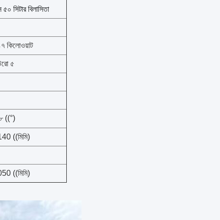
স ৫০ সিটার বিলাসিতা
৭ কিলোওয়াট
উরো ৫
৮ ((°)
40 ((মিমি)
50 ((মিমি)