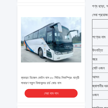
পণ্য ছাড়া,
সেবা প্রয়োজ
পণ্যের নাম
উৎপত্তি
বছর
মোট ওজন
আসন
ব্যবহৃত ডিজেল ফোটন বাস ৫০ সিটার লিফস্প্রিং যাত্রী
সাধারণ স্কুল বিমানবন্দর চার্চ কোচ বাস
জ্বালানীর ধর
সেরা দাম পান
ওজন