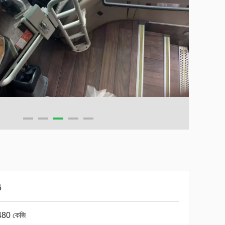
6
80 কেজি