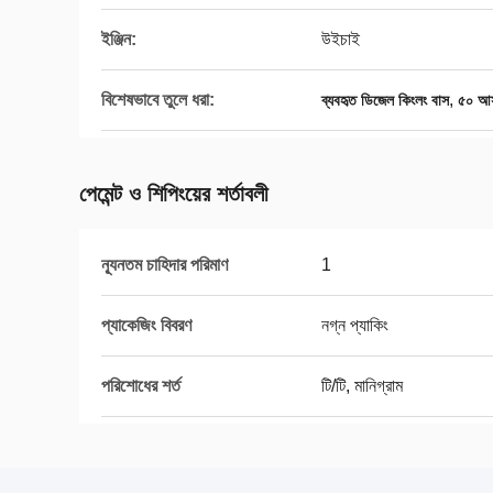
ইঞ্জিন:
উইচাই
বিশেষভাবে তুলে ধরা:
,
ব্যবহৃত ডিজেল কিংলং বাস
৫০ আসন
পেমেন্ট ও শিপিংয়ের শর্তাবলী
ন্যূনতম চাহিদার পরিমাণ
1
প্যাকেজিং বিবরণ
নগ্ন প্যাকিং
পরিশোধের শর্ত
টি/টি, মানিগ্রাম