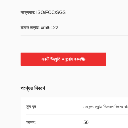
সাক্ষ্যদান:
ISO/FCC/SGS
মডেল নম্বার:
xml6122
একটি উদ্ধৃতি অনুরোধ করুন
পণ্যের বিবরণ
মূল শব্দ:
সেকেন্ড হ্যান্ড ডিজেল কিংলং ব
আসন:
50