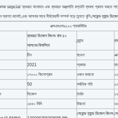
 আমরা sepcial ব্যবহৃত যানবাহন এবং ব্যবহৃত যন্ত্রপাতি রপ্তানি ব্যবসা প্রদান করতে
ন স্বাগত জানাই,এবং আপনার সাথে দীর্ঘমেয়াদী সম্পর্ক গড়ে তুলতে খুশি.
সেকেন্ড হ্যান্ড ডিজ
এক্সএমএল৬১২২ প্যারামিটার
ব্যবহৃত ডিজেল কিংলং বাস ৫০
ব্র্যান্ড
রা
আসনের বিলাসিতা
চীন
মডেল
এক
2021
প্রকার
যা
১৭০০০ কিলোগ্রাম
ওজন কমানো
১৩
50
সর্বাধিক গতি
১০
ন
ডিজেল
দৈর্ঘ্য
১২
২৫৫০ মিমি
উচ্চতা
৩৬
সেকেন্ড হ্যান্ড ডিজেল কিংলং
সে