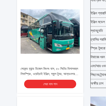
সামগ্রিক ম
ইঞ্জিন প্যারাম
ইঞ্জিন মডেল
স্থানচ্যুতি
চ্যাসির পরাম
স্প্রিং টুকরো
টায়ারের ধরন
এফ/আর ওভার
সেকেন্ড হ্যান্ড ডিজেল কিংলং বাস, ৫০ সিটের বিলাসবহুল
লিফস্প্রিং, ওয়েইচাই ইঞ্জিন, স্কুল ট্যুর, আন্তঃনগর
পিছনের ট্র্যা
যাত্রী পরিবহন কোচ
অক্ষীয় চাপ
সেরা দাম পান