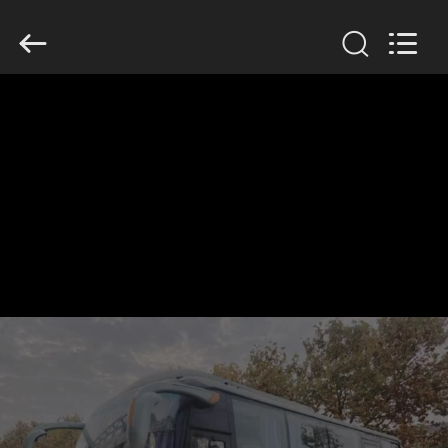
ZHENGZHOU
COOPER
INDUSTRY
CO.,
LTD..
All
Rights
Reserved.
বাড়ি
পণ্য
আমাদের
সম্পর্কে
কারখানা
ভ্রমণ
মান