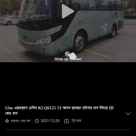
নিয়ন্ত্রণ
যোগাযোগ
করুন
উদ্ধৃতির
জন্য
আবেদন
সাইট
ম্যাপ
12m এয়ারব্যাগ চেসিস KLQ6125 53 আসন ব্যবহৃত হাইগার বাস ইউরো III
কোচ বাস
গোপনীয়তা
ব্যবহৃত কোচ বাস
2021-12-20
70 ভিউ
নীতি