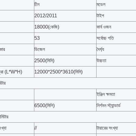
চীন
মডেল
2012/2011
টাইপ
18000(কেজি)
কার্ব ওজন
53
সর্বোচ্চ গতি
রকার
ডিজেল
দৈর্ঘ্য
2500(মিমি)
উচ্চতা
াত্রা (L*W*H)
12000*2500*3610(মিমি)
িটার
ইঞ্জিন ক্ষমতা
6500(মিলি)
নির্গমন স্ট্যান্ডার্ড
ামিটার
ংখ্যা
//
টায়ারের সংখ্যা