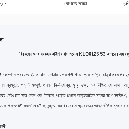
গ্রাম
যোগানের ক্ষমতা
প্র
না
বিক্রয়ের জন্য ব্যবহৃত হাইগার বাস মডেল KLQ6125 53 আসনের এয়ারব্য
পানি প্রধানত ইউটং বাস, সোনার যাত্রীবাহী গাড়ি, পুরো গাড়ির আনুষাঙ্গিকগুলির হ্য
য প্রস্তুত, পণ্যটি সম্পূর্ণ, গুণমান নির্ভরযোগ্য, মূল্য ছাড়, এবং নিশ্চিত যে আসল আন
ক্রয় নেটওয়ার্ক সারা দেশে এবং বিদেশে, পণ্যের গুণমান আন্তর্জাতিক মানের সাথে সঙ্গতিপূর্ণ
ড়িকে শক্তিশালী করুন" একটি বড় ব্র্যান্ড, ক্যারিয়ারের লক্ষ্যের জন্য আন্তর্জাতিক মূলধারার
াবলী: