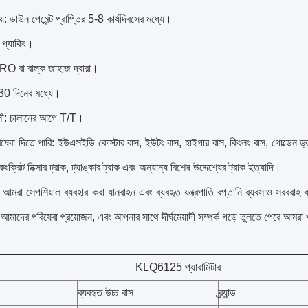
়: ডাউন পেমেন্ট প্রাপ্তির 5-8 কার্যদিবসের মধ্যে।
ন প্যাকিং।
O বা বাল্ক জাহাজ দ্বারা।
 30 দিনের মধ্যে।
তাবলী: চালানের আগে T/T।
ষেবা দিতে পারি: ইউএসইডি কোস্টার বাস, ইউটং বাস, হাইগার বাস, কিংলং বাস, গোল্ডেন ড্
ক, কংক্রিট মিক্সার ট্রাক, ট্যাঙ্কার ট্রাক এবং অন্যান্য বিশেষ উদ্দেশ্যের ট্রাক ইত্যাদি।
, আমরা সেপশিয়াল ব্যবহার করা যানবাহন এবং ব্যবহৃত যন্ত্রপাতি রপ্তানি ব্যবসাও সরবর
আমাদের পরিষেবা প্রয়োজন, এবং আপনার সাথে দীর্ঘমেয়াদী সম্পর্ক গড়ে তুলতে পেরে আমরা 
KLQ6125 প্যারামিটার
ব্যবহৃত উচ্চ বাস
ব্র্যান্ড