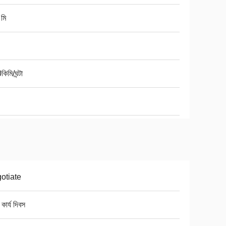
মি
িমি/ঘন্টা
otiate
কার্য দিবস