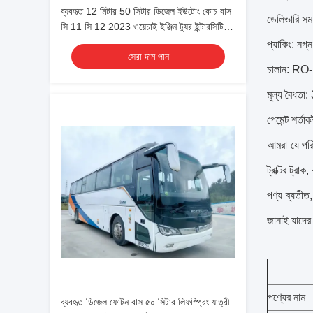
ব্যবহৃত 12 মিটার 50 সিটার ডিজেল ইউটোং কোচ বাস
ডেলিভারি সময
সি 11 সি 12 2023 ওয়েচাই ইঞ্জিন ট্যুর ইন্টারসিটি
বাস আরএইচডি / এলএইচডি
প্যাকিং: নগ্
সেরা দাম পান
চালান: RO-R
মূল্য বৈধতা:
পেমেন্ট শর্
আমরা যে পরি
ট্রাক্টর ট্রা
পণ্য ব্যতীত
জানাই যাদের 
পণ্যের নাম
ব্যবহৃত ডিজেল ফোটন বাস ৫০ সিটার লিফস্প্রিং যাত্রী