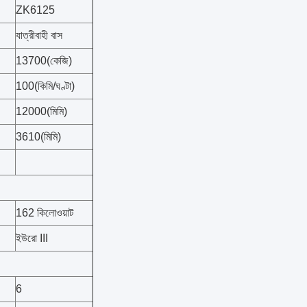
ZK6125
যাত্রীবাহী বাস
13700(কেজি)
100(কিমি/ঘণ্টা)
12000(মিমি)
3610(মিমি)
162 কিলোওয়াট
ইউরো III
6