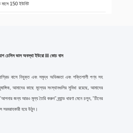
তি মাসে 150 ইউনিট
াগ চেসিস ভাল অবস্থা ইউরো III কোচ বাস
াগ্রিড বাসে নিযুক্ত এবং সমৃদ্ধ অভিজ্ঞতা এবং শক্তিশালী পণ্য সহ
ুষাঙ্গিক, আমাদের কাছে মূল্যের সংস্থানগুলির সুবিধা রয়েছে, আমাদের
, "আপনার জন্য আরও মূল্য তৈরি করুন" ব্র্যান্ড ধারণা মেনে চলুন, "চীনের
 বাস সরবরাহকারী হয়ে উঠুন।