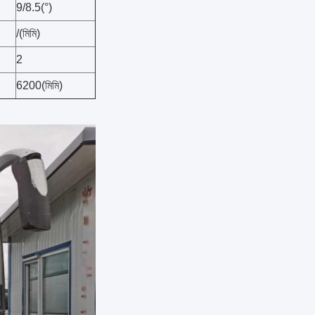
9/8.5(°)
/(মিমি)
2
6200(মিমি)