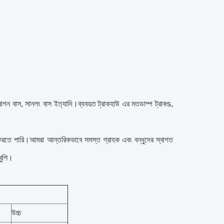
রাগন বাস, সানলং বাস ইত্যাদি।
ব্যবহৃত ট্রাক
হাউ এর মত
ডাম্প ট্রাক
s,
াহ করতে পারি।আমরা আন্তরিকভাবে সমস্ত গ্রাহক এবং বন্ধুদের স্বাগত
খুশি।
উচ্চ