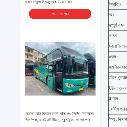
সাধারণ স্কুল বিমানবন্দর চার্চ কোচ বাস
উৎপত্তি
সেরা দাম পান
বছর
সম্পূর্ণ ওজন
আসন
জ্বালানির প্
ওজন
সামগ্রিক ম
ইঞ্জিন প্যারাম
ইঞ্জিন মডেল
উত্পাটন
চ্যাসিস প্যার
সেকেন্ড হ্যান্ড ডিজেল কিংলং বাস, ৫০ সিটের বিলাসবহুল
স্প্রিং পিস স
লিফস্প্রিং, ওয়েইচাই ইঞ্জিন, স্কুল ট্যুর, আন্তঃনগর
যাত্রী পরিবহন কোচ