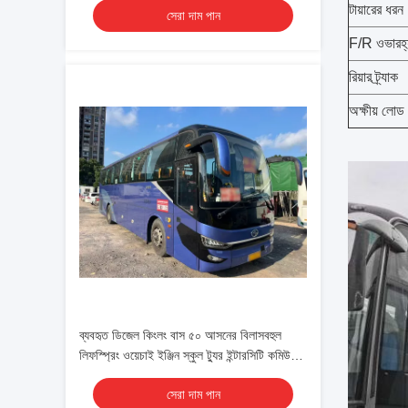
টায়ারের ধরন
সেরা দাম পান
F/R ওভারহ্
রিয়ার ট্র্যাক
অক্ষীয় লোড
ব্যবহৃত ডিজেল কিংলং বাস ৫০ আসনের বিলাসবহুল
লিফস্প্রিং ওয়েচাই ইঞ্জিন স্কুল ট্যুর ইন্টারসিটি কমিউটার
কোচ
সেরা দাম পান