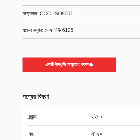
সাক্ষ্যদান:
CCC ,ISO9001
মডেল নম্বার:
কেএলকিউ 6125
একটি উদ্ধৃতি অনুরোধ করুন
পণ্যের বিবরণ
ব্র্যান্ড:
হাইগার
রঙ:
ঐচ্ছিক