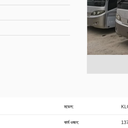
মডেল:
KL
কার্ব ওজন:
137