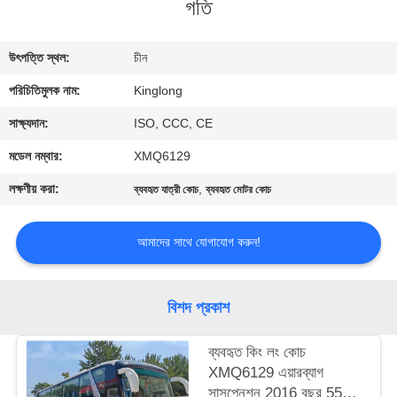
গতি
নিয়ন্ত্রণ
উৎপত্তি স্থল:
চীন
যোগাযোগ
পরিচিতিমুলক নাম:
Kinglong
করুন
সাক্ষ্যদান:
ISO, CCC, CE
উদ্ধৃতির
মডেল নম্বার:
XMQ6129
জন্য
লক্ষণীয় করা:
,
ব্যবহৃত যাত্রী কোচ
ব্যবহৃত মোটর কোচ
আবেদন
আমাদের সাথে যোগাযোগ করুন!
সাইট
ম্যাপ
বিশদ প্রকাশ
ব্যবহৃত কিং লং কোচ
গোপনীয়তা
XMQ6129 এয়ারব্যাগ
নীতি
সাসপেনশন 2016 বছর 55