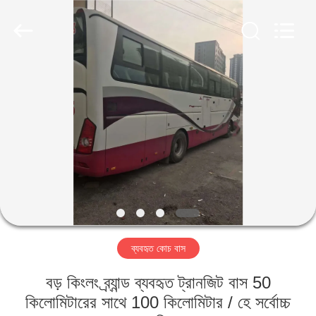
ZHENGZHOU
COOPER
INDUSTRY
CO.,
LTD..
All
Rights
Reserved.
বাড়ি
পণ্য
আমাদের
সম্পর্কে
কারখানা
ব্যবহৃত কোচ বাস
ভ্রমণ
বড় কিংলং ব্র্যান্ড ব্যবহৃত ট্রানজিট বাস 50
মান
কিলোমিটারের সাথে 100 কিলোমিটার / হে সর্বোচ্চ