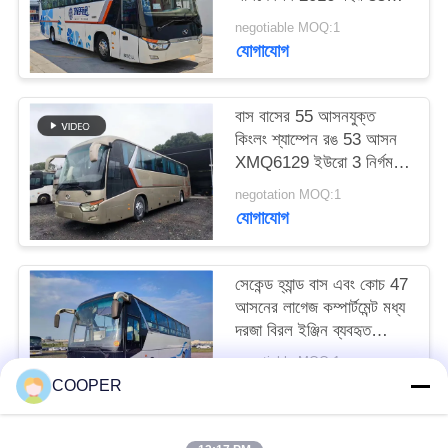
আসন 2 যাত্রীর দরজা
negotiable MOQ:1
LHD/RHD লাগেজ
যোগাযোগ
বাস বাসের 55 আসনযুক্ত
কিংলং শ্যাম্পেন রঙ 53 আসন
XMQ6129 ইউরো 3 নির্গমন
এলএইচডি&আরএইচডি
negotation MOQ:1
যোগাযোগ
সেকেন্ড হ্যান্ড বাস এবং কোচ 47
আসনের লাগেজ কম্পার্টমেন্ট মধ্য
দরজা বিরল ইঞ্জিন ব্যবহৃত
গোল্ডেন ড্রাগন বাস XML6113
negotiable MOQ:1
যোগাযোগ
COOPER